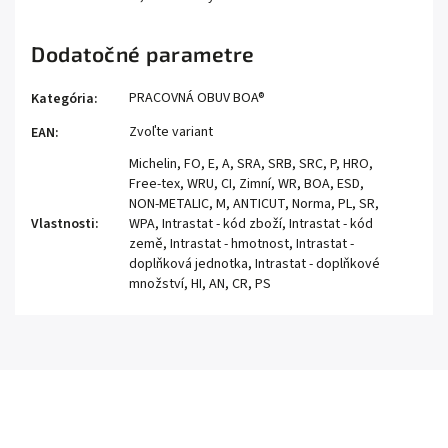
Dodatočné parametre
PRACOVNÁ OBUV BOA®
Kategória
:
Zvoľte variant
EAN
:
Michelin, FO, E, A, SRA, SRB, SRC, P, HRO,
Free-tex, WRU, CI, Zimní, WR, BOA, ESD,
NON-METALIC, M, ANTICUT, Norma, PL, SR,
Vlastnosti
:
WPA, Intrastat - kód zboží, Intrastat - kód
země, Intrastat - hmotnost, Intrastat -
doplňková jednotka, Intrastat - doplňkové
množství, HI, AN, CR, PS