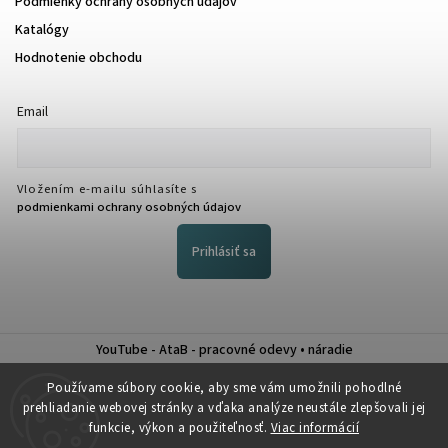
Podmienky ochrany osobných údajov
Katalógy
Hodnotenie obchodu
Email
Vložením e-mailu súhlasíte s
podmienkami ochrany osobných údajov
Prihlásiť sa
YouTube - AtaB - pracovné odevy • náradie
Nákup na splátky QUATRO
Používame súbory cookie, aby sme vám umožnili pohodlné
prehliadanie webovej stránky a vďaka analýze neustále zlepšovali jej
funkcie, výkon a použiteľnosť.
Viac informácií