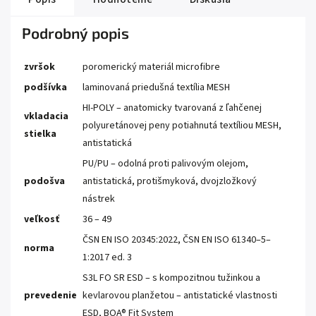
Podrobný popis
zvršok
poromerický materiál microfibre
podšívka
laminovaná priedušná textília MESH
HI-POLY – anatomicky tvarovaná z ľahčenej
vkladacia
polyuretánovej peny potiahnutá textíliou MESH,
stielka
antistatická
PU/PU – odolná proti palivovým olejom,
podošva
antistatická, protišmyková, dvojzložkový
nástrek
veľkosť
36 – 49
ČSN EN ISO 20345:2022, ČSN EN ISO 61340–5–
norma
1:2017 ed. 3
S3L FO SR ESD – s kompozitnou tužinkou a
prevedenie
kevlarovou planžetou – antistatické vlastnosti
ESD, BOA® Fit System