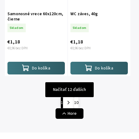
Samonosné vrece 60x120cm,
WC záves, 40g
čierne
Skladom
Skladom
€1,18
€1,18
€0,96 bez DPH
€0,96 bez DPH
Do košíka
Do košíka
Načítať 12 ďalších
1
10
Hore