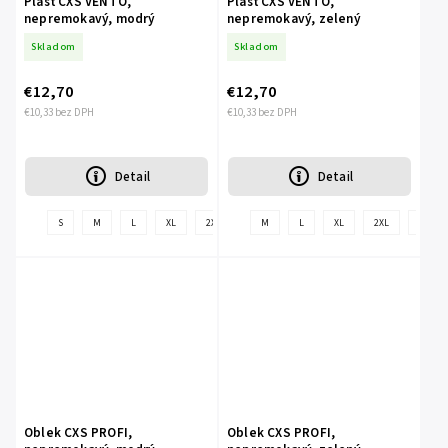
Plášť CXS VENTO,
Plášť CXS VENTO,
nepremokavý, modrý
nepremokavý, zelený
Skladom
Skladom
€12,70
€12,70
€10,33 bez DPH
€10,33 bez DPH
Detail
Detail
+
S
M
L
XL
2XL
3XL
M
4XL
L
XL
2XL
3XL
ďalšie
Oblek CXS PROFI,
Oblek CXS PROFI,