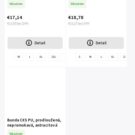
Skladom
Skladom
€17,14
€18,78
€13,93 bez DPH
€15,27 bez DPH
Detail
Detail
+
M
L
XL
2XL
3XL
4XL
S
M
L
XL
2XL
ďalšie
Bunda CXS PU, prodloužená,
nepromokavá, antracitová
Skladom