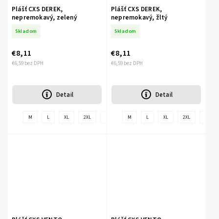
Plášť CXS DEREK,
Plášť CXS DEREK,
nepremokavý, zelený
nepremokavý, žltý
Skladom
Skladom
€8,11
€8,11
€6,59 bez DPH
€6,59 bez DPH
Detail
Detail
+
M
L
XL
2XL
3XL
4XL
M
L
XL
2XL
3XL
ďalšie