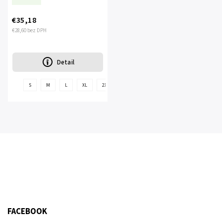
€35,18
€28,60 bez DPH
Detail
+
S
M
L
XL
2XL
3XL
ďalšie
FACEBOOK