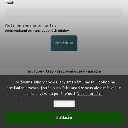
Email
Vložením e-mailu súhlasíte s
podmienkami ochrany osobných údajov
Prihlásiť sa
YouTube - AtaB - pracovné odevy • náradie
Nákup na splátky QUATRO
Používame súbory cookie, aby sme vám umožnili pohodlné
prehliadanie webovej stránky a vďaka analýze neustále zlepšovali jej
funkcie, výkon a použiteľnosť.
Viac informácií
Nastavenie
Copyright 2026
Atab
. Všetky práva vyhradené.
Súhlasím
Vytvořil
Shoptet
| Design
Shoptak.cz