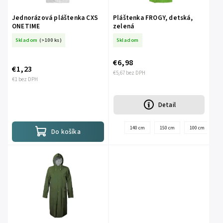
Jednorázová pláštenka CXS
Pláštenka FROGY, detská,
ONETIME
zelená
Skladom
(>100 ks)
Skladom
€6,98
€1,23
€5,67 bez DPH
€1 bez DPH
Detail
140 cm
150 cm
100 cm
1
Do košíka