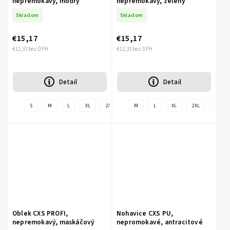
nepremokavý, modrý
nepremokavý, zelený
Skladom
Skladom
€15,17
€15,17
€12,33 bez DPH
€12,33 bez DPH
Detail
Detail
+
S
M
L
XL
2XL
3XL
M
4XL
L
XL
2XL
3XL
ďalšie
Oblek CXS PROFI,
Nohavice CXS PU,
nepremokavý, maskáčový
nepromokavé, antracitové