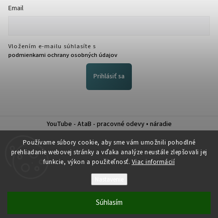
Email
Vložením e-mailu súhlasíte s
podmienkami ochrany osobných údajov
Prihlásiť sa
YouTube - AtaB - pracovné odevy • náradie
Nákup na splátky QUATRO
Používame súbory cookie, aby sme vám umožnili pohodlné
prehliadanie webovej stránky a vďaka analýze neustále zlepšovali jej
funkcie, výkon a použiteľnosť.
Viac informácií
Nastavenie
Copyright 2026
Atab
. Všetky práva vyhradené.
Súhlasím
Vytvořil
Shoptet
| Design
Shoptak.cz