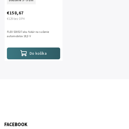
Dodanie 3 - 5 dní
€158,67
€129 bez DPH
FLEX 530537 aku fukár na sušenie
automobilov 18,0 V
Do košíka
FACEBOOK