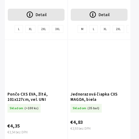
Detail
Detail
+
L
XL
2XL
3XL
M
L
XL
2XL
3XL
ďalšie
Pončo CXS EVA, žlté,
Jednorazová čiapka CXS
101x127cm, vel. UNI
MAGDA, biela
Skladom
(>100 ks)
Skladom
(35 bal)
€4,83
€4,35
€3,93 bez DPH
€3,54 bez DPH