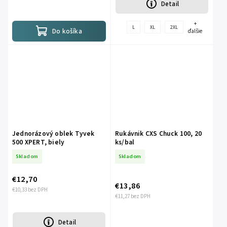
Detail
+
L
XL
2XL
Do košíka
ďalšie
Jednorázový oblek Tyvek
Rukávnik CXS Chuck 100, 20
500 XPERT, biely
ks/bal
Skladom
Skladom
€12,70
€13,86
€10,33 bez DPH
€11,27 bez DPH
Detail