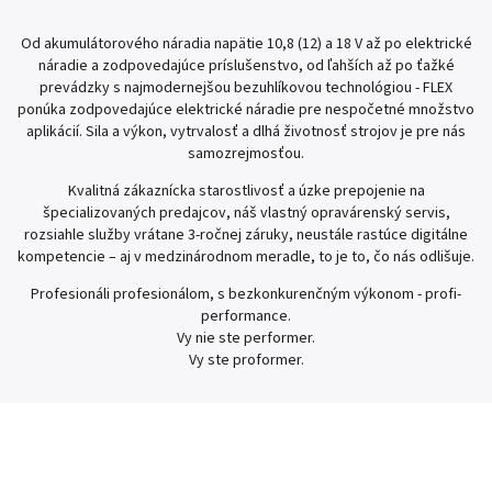
Od akumulátorového náradia napätie 10,8 (12) a 18 V až po elektrické
náradie a zodpovedajúce príslušenstvo, od ľahších až po ťažké
prevádzky s najmodernejšou bezuhlíkovou technológiou - FLEX
ponúka zodpovedajúce elektrické náradie pre nespočetné množstvo
aplikácií. Sila a výkon, vytrvalosť a dlhá životnosť strojov je pre nás
samozrejmosťou.
Kvalitná zákaznícka starostlivosť a úzke prepojenie na
špecializovaných predajcov, náš vlastný opravárenský servis,
rozsiahle služby vrátane 3-ročnej záruky, neustále rastúce digitálne
kompetencie – aj v medzinárodnom meradle, to je to, čo nás odlišuje.
Profesionáli profesionálom, s bezkonkurenčným výkonom - profi-
performance.
Vy nie ste performer.
Vy ste proformer.