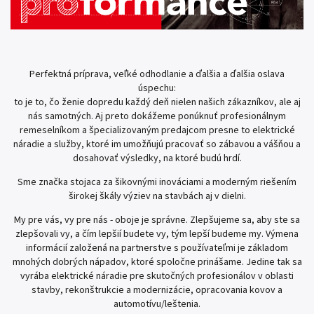
Perfektná príprava, veľké odhodlanie a ďalšia a ďalšia oslava
úspechu:
to je to, čo ženie dopredu každý deň nielen našich zákazníkov, ale aj
nás samotných. Aj preto dokážeme ponúknuť profesionálnym
remeselníkom a špecializovaným predajcom presne to elektrické
náradie a služby, ktoré im umožňujú pracovať so zábavou a vášňou a
dosahovať výsledky, na ktoré budú hrdí.
Sme značka stojaca za šikovnými inováciami a moderným riešením
širokej škály výziev na stavbách aj v dielni.
My pre vás, vy pre nás - oboje je správne. Zlepšujeme sa, aby ste sa
zlepšovali vy, a čím lepšií budete vy, tým lepší budeme my. Výmena
informácií založená na partnerstve s používateľmi je základom
mnohých dobrých nápadov, ktoré spoločne prinášame. Jedine tak sa
vyrába elektrické náradie pre skutočných profesionálov v oblasti
stavby, rekonštrukcie a modernizácie, opracovania kovov a
automotívu/leštenia.