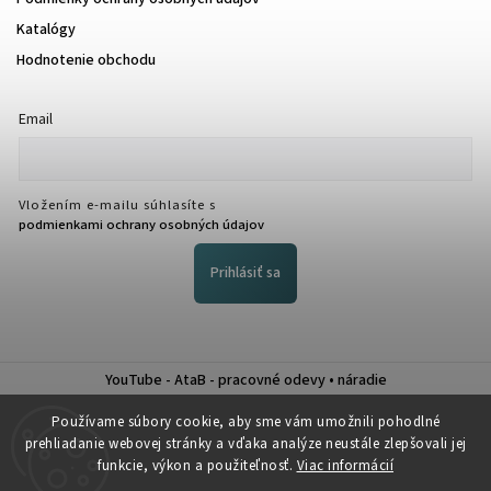
Katalógy
Hodnotenie obchodu
Email
Vložením e-mailu súhlasíte s
podmienkami ochrany osobných údajov
Prihlásiť sa
YouTube - AtaB - pracovné odevy • náradie
Nákup na splátky QUATRO
Používame súbory cookie, aby sme vám umožnili pohodlné
prehliadanie webovej stránky a vďaka analýze neustále zlepšovali jej
funkcie, výkon a použiteľnosť.
Viac informácií