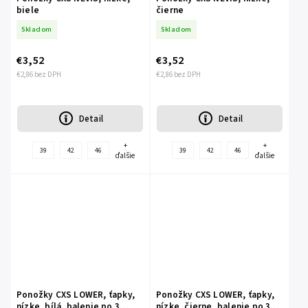
biele
čierne
Skladom
Skladom
€3,52
€3,52
€2,86 bez DPH
€2,86 bez DPH
Detail
Detail
+
+
39
42
46
39
42
46
ďalšie
ďalšie
Ponožky CXS LOWER, ťapky,
Ponožky CXS LOWER, ťapky,
nízke, bílá, balenie po 3
nízke, čierne, balenie po 3