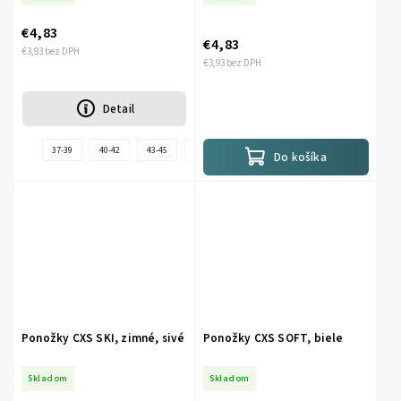
€4,83
€4,83
€3,93 bez DPH
€3,93 bez DPH
Detail
+
37-39
40-42
43-45
46-48
35-36
Do košíka
ďalšie
Ponožky CXS SKI, zimné, sivé
Ponožky CXS SOFT, biele
Skladom
Skladom