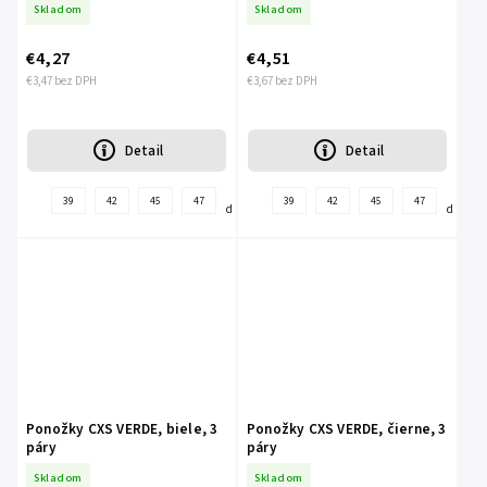
Skladom
Skladom
€4,27
€4,51
€3,47 bez DPH
€3,67 bez DPH
Detail
Detail
+
+
39
42
45
47
39
42
45
47
ďalšie
ďalšie
Ponožky CXS VERDE, biele, 3
Ponožky CXS VERDE, čierne, 3
páry
páry
Skladom
Skladom