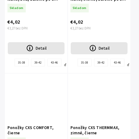
pároch
pároch
Skladom
Skladom
€4,02
€4,02
€3,27 bez DPH
€3,27 bez DPH
Detail
Detail
+
+
35-38
39-42
43-46
35-38
39-42
43-46
ďalšie
ďalšie
Ponožky CXS COMFORT,
Ponožky CXS THERMMAX,
čierne
zimné, čierne