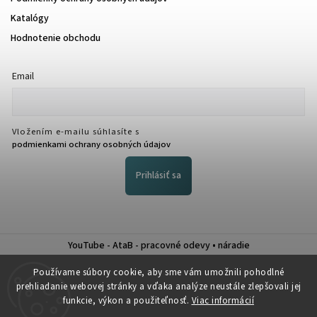
Katalógy
Hodnotenie obchodu
Email
Vložením e-mailu súhlasíte s
podmienkami ochrany osobných údajov
Prihlásiť sa
YouTube - AtaB - pracovné odevy • náradie
Nákup na splátky QUATRO
Používame súbory cookie, aby sme vám umožnili pohodlné
prehliadanie webovej stránky a vďaka analýze neustále zlepšovali jej
funkcie, výkon a použiteľnosť.
Viac informácií