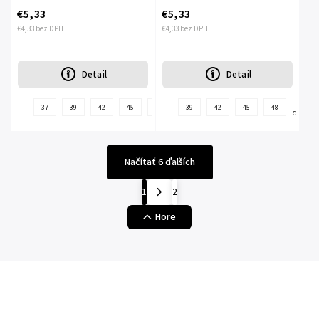
€5,33
€5,33
€4,33 bez DPH
€4,33 bez DPH
Detail
Detail
+
+
37
39
42
45
47
39
42
45
48
ďalšie
ďalšie
Načítať 6 ďalších
1
2
Hore