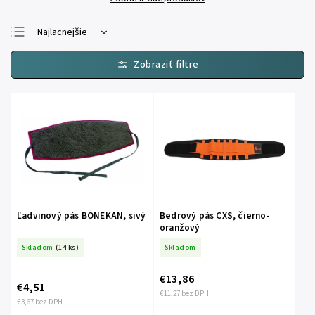
Najlacnejšie
Najdrahšie
Najpredávanejšie
Abecedne
Ľadvinový pás BONEKAN, sivý
Bedrový pás CXS, čierno-
oranžový
Skladom
(14 ks)
Skladom
€13,86
€4,51
€11,27 bez DPH
€3,67 bez DPH