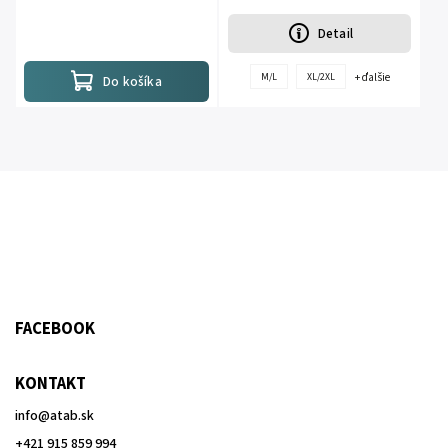
Detail
+ ďalšie
M/L
XL/2XL
Do košíka
FACEBOOK
KONTAKT
info
@
atab.sk
+421 915 859 994