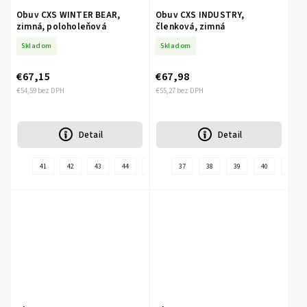
Obuv CXS WINTER BEAR,
Obuv CXS INDUSTRY,
zimná, poloholeňová
členková, zimná
Skladom
Skladom
€67,15
€67,98
€54,59 bez DPH
€55,27 bez DPH
Detail
Detail
+
41
42
43
44
45
46
37
47
38
39
40
41
ďalšie