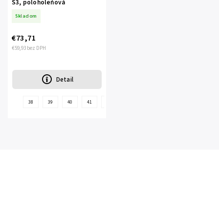
S3, poloholeňová
Skladom
€73,71
€59,93 bez DPH
Detail
38
39
40
41
42
43
44
45
46
47