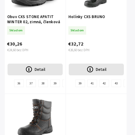
Obuv CXS STONE APATIT
Holínky CXS BRUNO
WINTER 02, zimná, členková
Skladom
Skladom
€30,26
€32,72
€24,60 bez DPH
€26,60 bez DPH
Detail
Detail
36
37
38
39
40
41
39
42
41
43
42
44
43
45
44