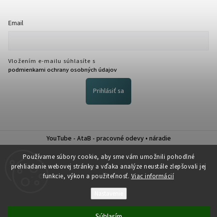
Email
Vložením e-mailu súhlasíte s
podmienkami ochrany osobných údajov
Prihlásiť sa
YouTube - AtaB - pracovné odevy • náradie
Nákup na splátky QUATRO
Používame súbory cookie, aby sme vám umožnili pohodlné
prehliadanie webovej stránky a vďaka analýze neustále zlepšovali jej
funkcie, výkon a použiteľnosť.
Viac informácií
Nastavenie
Copyright 2026
Atab
. Všetky práva vyhradené.
Súhlasím