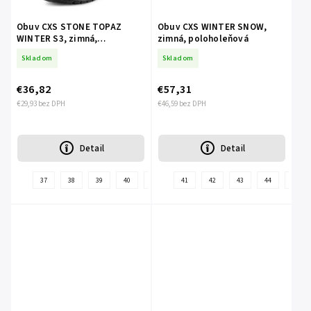
Obuv CXS STONE TOPAZ
Obuv CXS WINTER SNOW,
WINTER S3, zimná,
zimná, poloholeňová
poloholeňová
Skladom
Skladom
€36,82
€57,31
€29,93 bez DPH
€46,59 bez DPH
Detail
Detail
37
38
39
40
41
42
41
43
42
44
43
45
44
46
45