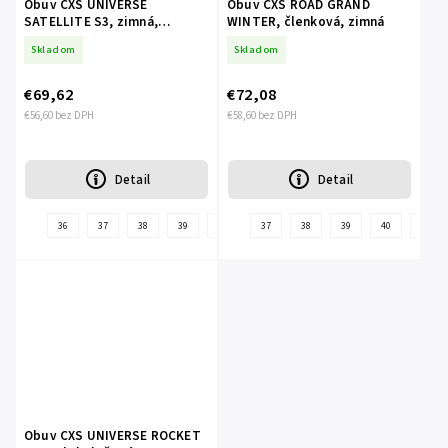
Obuv CXS UNIVERSE
Obuv CXS ROAD GRAND
SATELLITE S3, zimná,
WINTER, členková, zimná
členková
Skladom
Skladom
€69,62
€72,08
€56,60 bez DPH
€58,60 bez DPH
Detail
Detail
36
37
38
39
40
41
37
42
38
43
39
44
40
45
41
Obuv CXS UNIVERSE ROCKET