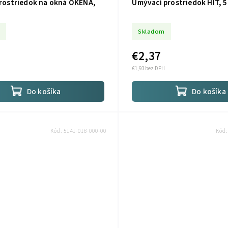
 prostriedok na okná OKENA,
Umývací prostriedok HIT, 5
Skladom
€2,37
€1,93 bez DPH
Do košíka
Do košíka
Kód:
5141-018-000-00
Kód