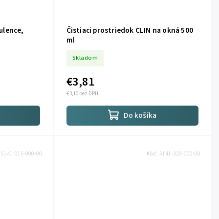
bulence,
Čistiaci prostriedok CLIN na okná 500
ml
Skladom
€3,81
€3,10 bez DPH
Do košíka
:
5141-015-000-00
Kód:
5141-329-000-00