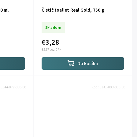
0 ml
Čistič toaliet Real Gold, 750 g
Skladom
€3,28
€2,67 bez DPH
Do košíka
:
5144-072-000-00
Kód:
5141-003-000-00