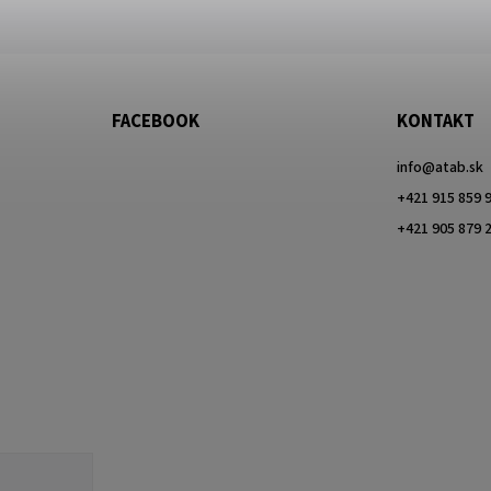
FACEBOOK
KONTAKT
info
@
atab.sk
+421 915 859 
+421 905 879 