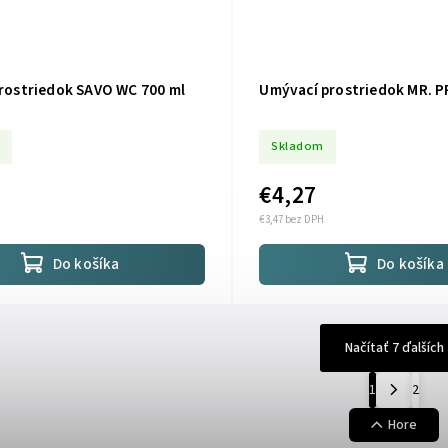
prostriedok SAVO WC 700 ml
Umývací prostriedok MR. P
Skladom
€4,27
€3,47 bez DPH
Do košíka
Do košíka
Načítať 7 ďalších
1
2
Hore