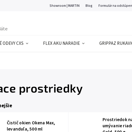
Showroom | MARTIN
Blog
Formulár na odstúpen
 ODEVY CXS
FLEX AKU NARADIE
GRIPPAZ RUKAVI
iace prostriedky
ejšie
Prostriedok n
Čistič okien Okena Max,
umývanie riad
levanduľa, 500 ml