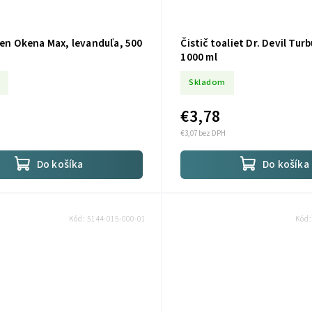
ien Okena Max, levanduľa, 500
Čistič toaliet Dr. Devil Tur
1000 ml
Skladom
€3,78
€3,07 bez DPH
Do košíka
Do košíka
Kód:
5144-015-000-01
Kód