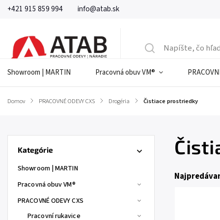
+421 915 859 994
info@atab.sk
Showroom | MARTIN
Pracovná obuv VM®
PRACOVNÉ
Domov
/
PRACOVNÉ ODEVY CXS
/
Drogéria
/
Čistiace prostriedky
Čist
Kategórie
Showroom | MARTIN
Najpredávan
Pracovná obuv VM®
PRACOVNÉ ODEVY CXS
Pracovní rukavice