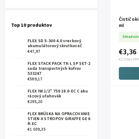
Čistič ok
Top 10 produktov
ml
Skladom
FLEX SD 5-300 4.0 vreckový
akumulátorový skrutkovač
€3,36
€47,97
€2,73 bez DPH
FLEX STACK PACK TK-L SP SET-2
sada transportných kufrov
533247
€589,17
FLEX IW 1/2" 750 18.0-EC C aku
rázový uťahovák
€295,20
FLEX BRÚSKA NA OPRACOVANIE
STIEN A STROPOV GIRAFFE GE 6
R-EC
€1 039,35