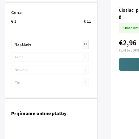
Čistiaci 
Cena
g
€
1
€
11
Skladom
€2,96
Na sklade
19
€2,41 bez DPH
Akcia
0
Novinka
0
Tip
0
Prijímame online platby