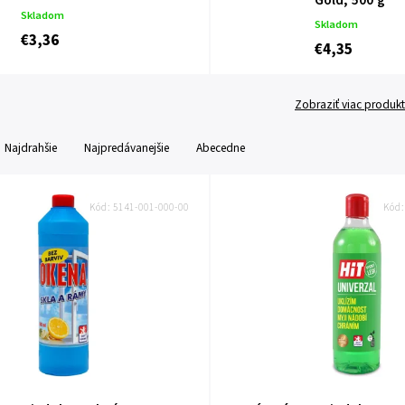
Gold, 500 g
Skladom
Skladom
€3,36
€4,35
Zobraziť viac produk
Najdrahšie
Najpredávanejšie
Abecedne
Kód:
5141-001-000-00
Kód