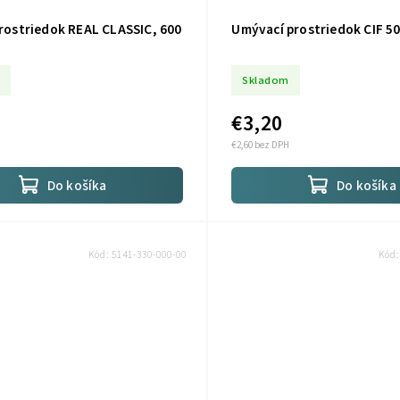
prostriedok REAL CLASSIC, 600
Umývací prostriedok CIF 50
Skladom
€3,20
€2,60 bez DPH
Do košíka
Do košíka
Kód:
5141-330-000-00
Kód