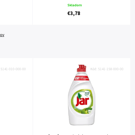
Skladom
€3,78
tov
:
5141-010-000-00
Kód:
5141-158-000-00