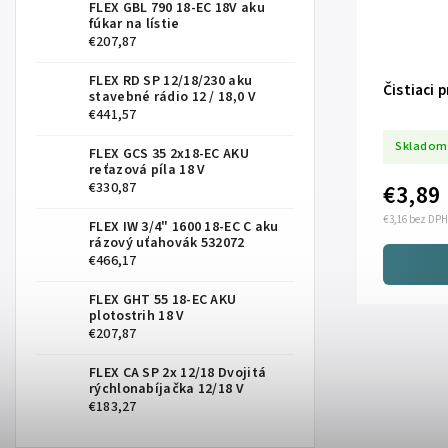
FLEX GBL 790 18-EC 18V aku
fúkar na lístie
€207,87
FLEX RD SP 12/18/230 aku
Čistiaci 
stavebné rádio 12 / 18,0 V
€441,57
Skladom
FLEX GCS 35 2x18-EC AKU
reťazová píla 18 V
€330,87
€3,89
€3,16 bez DPH
FLEX IW 3/4" 1600 18-EC C aku
rázový uťahovák 532072
€466,17
FLEX GHT 55 18-EC AKU
plotostrih 18 V
€207,87
FLEX CA SP 2x 12/18 Dvojitá
rýchlonabíjačka 12/18 V
€183,27