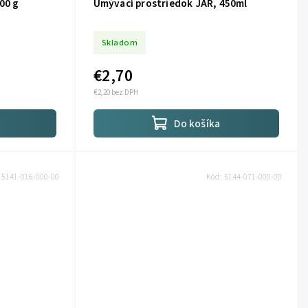
00 g
Umývací prostriedok JAR, 450ml
Skladom
€2,70
€2,20 bez DPH
Do košíka
:
5141-016-000-00
Kód:
5144-071-000-00