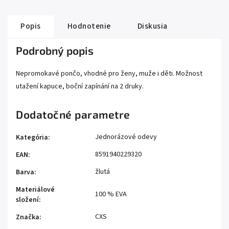
Popis
Hodnotenie
Diskusia
Podrobný popis
Nepromokavé pončo, vhodné pro ženy, muže i děti. Možnost
utažení kapuce, boční zapínání na 2 druky.
Dodatočné parametre
Jednorázové odevy
Kategória
:
8591940229320
EAN
:
žlutá
Barva
:
Materiálové
100 % EVA
složení
:
CXS
Značka
: