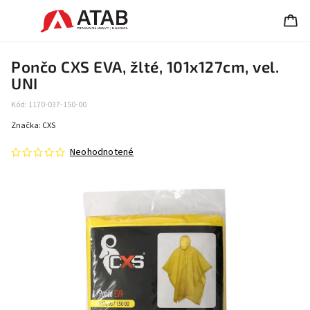
Pončo CXS EVA, žlté, 101x127cm, vel.
UNI
Kód:
1170-037-150-00
Značka:
CXS
Neohodnotené