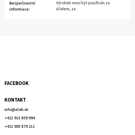
Výrobek musí být používán za
Bezpečnostní
účelem, za
informace
:
FACEBOOK
KONTAKT
info
@
atab.sk
+421 915 859 994
+421 905 879 211