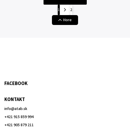
1
2
Hore
FACEBOOK
KONTAKT
info
@
atab.sk
+421 915 859 994
+421 905 879 211