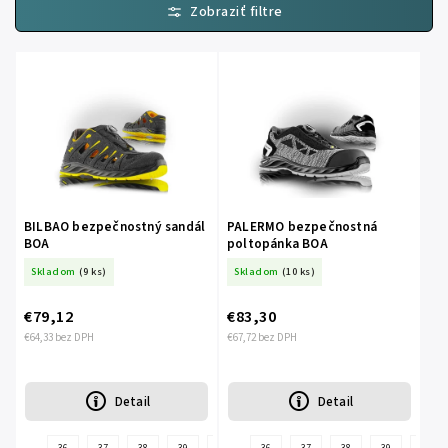
Najpredávanejšie
Abecedne
BILBAO bezpečnostný sandál
PALERMO bezpečnostná
BOA
poltopánka BOA
Skladom
(9 ks)
Skladom
(10 ks)
€79,12
€83,30
€64,33 bez DPH
€67,72 bez DPH
Detail
Detail