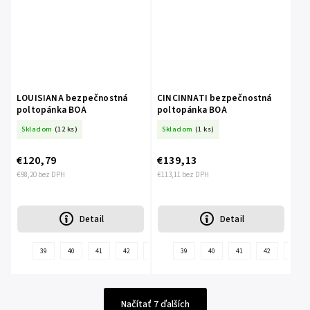
LOUISIANA bezpečnostná
CINCINNATI bezpečnostná
poltopánka BOA
poltopánka BOA
Skladom
(12 ks)
Skladom
(1 ks)
€120,79
€139,13
€98,20 bez DPH
€113,11 bez DPH
Detail
Detail
+
39
40
41
42
43
44
39
45
40
46
41
47
42
43
ďalšie
Načítať 7 ďalších