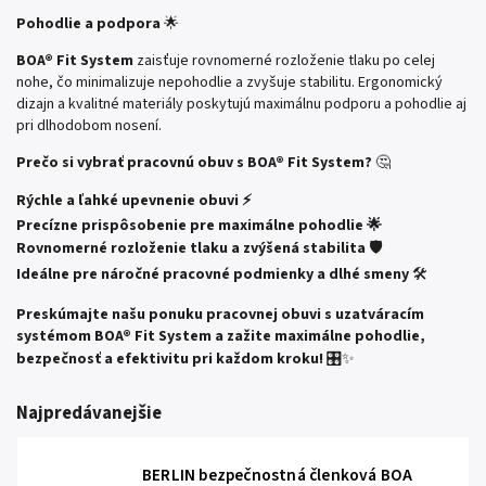
Pohodlie a podpora
🌟
BOA® Fit System
zaisťuje rovnomerné rozloženie tlaku po celej
nohe, čo minimalizuje nepohodlie a zvyšuje stabilitu. Ergonomický
dizajn a kvalitné materiály poskytujú maximálnu podporu a pohodlie aj
pri dlhodobom nosení.
Prečo si vybrať pracovnú obuv s BOA® Fit System?
🤔
Rýchle a ľahké upevnenie obuvi
⚡
Precízne prispôsobenie pre maximálne pohodlie
🌟
Rovnomerné rozloženie tlaku a zvýšená stabilita
🛡️
Ideálne pre náročné pracovné podmienky a dlhé smeny
🛠️
Preskúmajte našu ponuku pracovnej obuvi s uzatváracím
systémom BOA® Fit System a zažite maximálne pohodlie,
bezpečnosť a efektivitu pri každom kroku!
🎛️✨
Najpredávanejšie
BERLIN bezpečnostná členková BOA