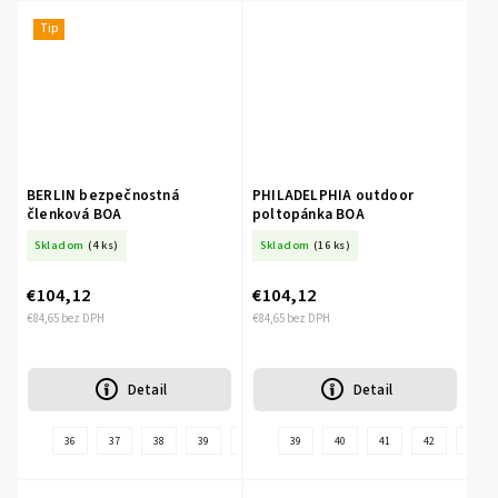
Tip
BERLIN bezpečnostná
PHILADELPHIA outdoor
členková BOA
poltopánka BOA
Skladom
(4 ks)
Skladom
(16 ks)
€104,12
€104,12
€84,65 bez DPH
€84,65 bez DPH
Detail
Detail
36
37
38
39
40
41
39
42
40
43
41
44
42
45
43