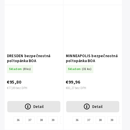
DRESDEN bezpečnostná
MINNEAPOLIS bezpečnostná
poltopánka BOA
poltopánka BOA
Skladom
(8 ks)
Skladom
(31 ks)
€95,80
€99,96
€77,89 bez DPH
€81,27 bez DPH
Detail
Detail
36
37
38
39
40
41
36
42
37
43
38
44
39
45
40