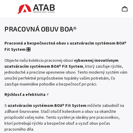
PRACOVNÁ OBUV BOA®
Pracovná a bezpečnostná obuv s uzatváracím systémom BOA®
Fit System
🎛️
Objavte našu kolekciu pracovnej obuvi
vybavenej inovatívnym
uzatváracím systémom BOA® Fit System
, ktorý zaisťuje rýchle,
jednoduché a precízne upevnenie obuvi. Tento moderný systém vám
umožní perfektné prispôsobenie topánky vašim potrebám, čo
zaisťuje maximálne pohodlie a bezpečnosť pri práci.
Rýchlosť a efektivita
⚡
S
uzatváracím systémom BOA® Fit System
môžete zabudnúť na
zdĺhavé šnurovanie. Stačí otočiť kolieskom a obuv sa okamžite
prispôsobí vašej nohe. Tento systém je ideálny pre pracovníkov,
ktorí potrebujú rýchlo a bezpečne obuť a vyzuť obuv počas
pracovného dňa.