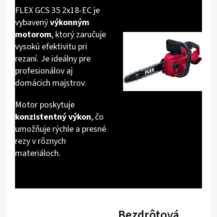
FLEX GCS 35 2x18-EC je
vybavený
výkonným
motorom
, ktorý zaručuje
vysokú efektivitu pri
rezaní. Je ideálny pre
profesionálov aj
domácich majstrov.
Motor poskytuje
konzistentný výkon
, čo
umožňuje rýchle a presné
rezy v rôznych
materiáloch.
Bezdrôtová