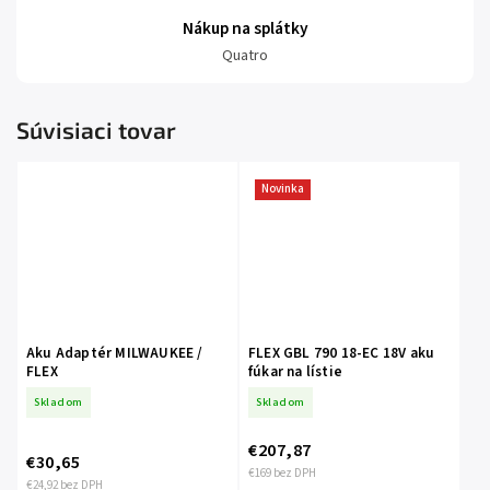
Nákup na splátky
Quatro
Súvisiaci tovar
Novinka
Aku Adaptér MILWAUKEE /
FLEX GBL 790 18-EC 18V aku
FLEX
fúkar na lístie
Skladom
Skladom
€207,87
€30,65
€169 bez DPH
€24,92 bez DPH