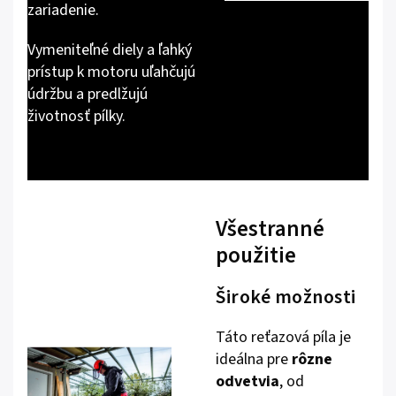
zariadenie.
Vymeniteľné diely a ľahký
prístup k motoru uľahčujú
údržbu a predlžujú
životnosť pílky.
Všestranné
použitie
Široké možnosti
Táto reťazová píla je
ideálna pre
rôzne
odvetvia
, od