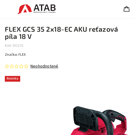
FLEX GCS 35 2x18-EC AKU reťazová
píla 18 V
Kód:
531276
Značka:
FLEX
Neohodnotené
Novinka