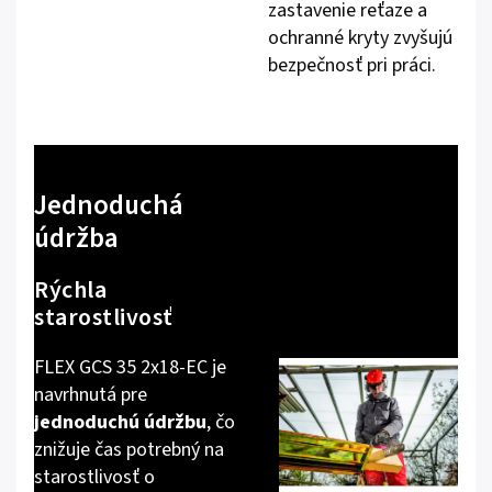
zastavenie reťaze a
ochranné kryty zvyšujú
bezpečnosť pri práci.
Jednoduchá
údržba
Rýchla
starostlivosť
FLEX GCS 35 2x18-EC je
navrhnutá pre
jednoduchú údržbu
, čo
znižuje čas potrebný na
starostlivosť o