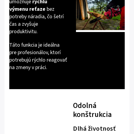
umožňuje
rýchlu
výmenu reťaze
bez
potreby náradia, čo šetrí
čas a zvyšuje
produktivitu.
Táto funkcia je ideálna
pre profesionálov, ktorí
potrebujú rýchlo reagovať
na zmeny v práci.
Odolná
konštrukcia
Dlhá životnosť