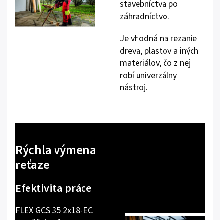
stavebníctva po
záhradníctvo.
Je vhodná na rezanie
dreva, plastov a iných
materiálov, čo z nej
robí univerzálny
nástroj.
Rýchla výmena
reťaze
Efektivita práce
FLEX GCS 35 2x18-EC