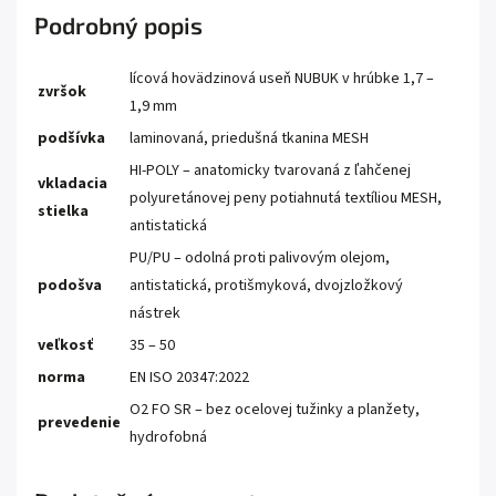
Podrobný popis
lícová hovädzinová useň NUBUK v hrúbke 1,7 –
zvršok
1,9 mm
podšívka
laminovaná, priedušná tkanina MESH
HI-POLY – anatomicky tvarovaná z ľahčenej
vkladacia
polyuretánovej peny potiahnutá textíliou MESH,
stielka
antistatická
PU/PU – odolná proti palivovým olejom,
podošva
antistatická, protišmyková, dvojzložkový
nástrek
veľkosť
35 – 50
norma
EN ISO 20347:2022
O2 FO SR – bez ocelovej tužinky a planžety,
prevedenie
hydrofobná