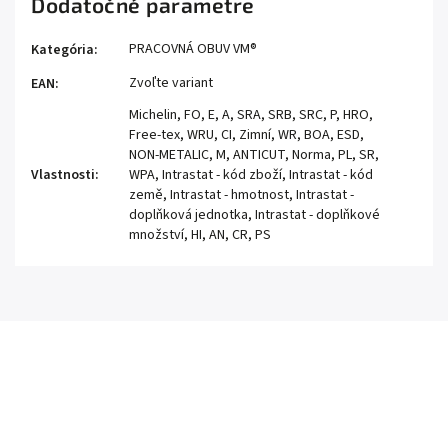
Dodatočné parametre
PRACOVNÁ OBUV VM®
Kategória
:
Zvoľte variant
EAN
:
Michelin, FO, E, A, SRA, SRB, SRC, P, HRO,
Free-tex, WRU, CI, Zimní, WR, BOA, ESD,
NON-METALIC, M, ANTICUT, Norma, PL, SR,
Vlastnosti
:
WPA, Intrastat - kód zboží, Intrastat - kód
země, Intrastat - hmotnost, Intrastat -
doplňková jednotka, Intrastat - doplňkové
množství, HI, AN, CR, PS