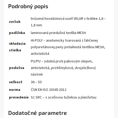
Podrobný popis
brúsená hovädzinová useň VELUR v hrúbke 1,6 –
zvršok
1,8 mm
podšívka
laminovaná priedušná textília MESH
HI-POLY – anatomicky tvarovaná z ľahčenej
vkladacia
polyuretánovej peny potiahnutá textíliou MESH,
stielka
antistatická
PU/PU – odolná proti palivovým olejom,
podošva
antistatická, protišmyková, dvojzložkový
nástrek
veľkosť
36 – 50
norma
ČSN EN ISO 20345:2012
prevedenie
S1 SRC – s oceľovou tužinkou a planžetou
Dodatočné parametre