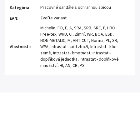
Pracovné sandále s ochrannou špicou
Kategória
:
Zvoľte variant
EAN
:
Michelin, FO, E, A, SRA, SRB, SRC, P, HRO,
Free-tex, WRU, CI, Zimní, WR, BOA, ESD,
NON-METALIC, M, ANTICUT, Norma, PL, SR,
Vlastnosti
:
WPA, Intrastat - kód zboží, Intrastat - kód
země, Intrastat - hmotnost, Intrastat -
doplňková jednotka, Intrastat - doplňkové
množství, HI, AN, CR, PS