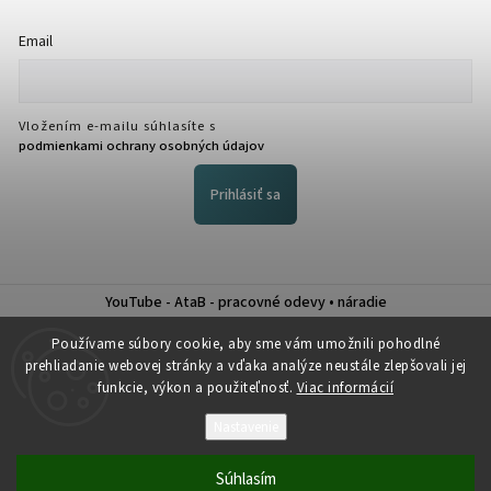
Email
Vložením e-mailu súhlasíte s
podmienkami ochrany osobných údajov
Prihlásiť sa
YouTube - AtaB - pracovné odevy • náradie
Nákup na splátky QUATRO
Používame súbory cookie, aby sme vám umožnili pohodlné
prehliadanie webovej stránky a vďaka analýze neustále zlepšovali jej
funkcie, výkon a použiteľnosť.
Viac informácií
Nastavenie
Copyright 2026
Atab
. Všetky práva vyhradené.
Súhlasím