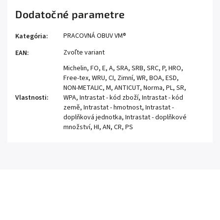
Dodatočné parametre
PRACOVNÁ OBUV VM®
Kategória
:
Zvoľte variant
EAN
:
Michelin, FO, E, A, SRA, SRB, SRC, P, HRO,
Free-tex, WRU, CI, Zimní, WR, BOA, ESD,
NON-METALIC, M, ANTICUT, Norma, PL, SR,
Vlastnosti
:
WPA, Intrastat - kód zboží, Intrastat - kód
země, Intrastat - hmotnost, Intrastat -
doplňková jednotka, Intrastat - doplňkové
množství, HI, AN, CR, PS