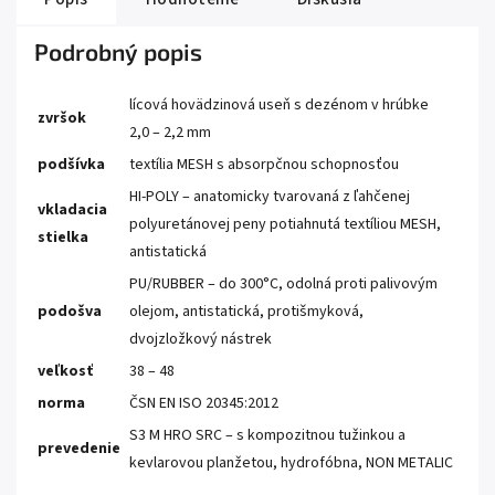
Podrobný popis
lícová hovädzinová useň s dezénom v hrúbke
zvršok
2,0 – 2,2 mm
podšívka
textília MESH s absorpčnou schopnosťou
HI-POLY – anatomicky tvarovaná z ľahčenej
vkladacia
polyuretánovej peny potiahnutá textíliou MESH,
stielka
antistatická
PU/RUBBER – do 300°C, odolná proti palivovým
podošva
olejom, antistatická, protišmyková,
dvojzložkový nástrek
veľkosť
38 – 48
norma
ČSN EN ISO 20345:2012
S3 M HRO SRC – s kompozitnou tužinkou a
prevedenie
kevlarovou planžetou, hydrofóbna, NON METALIC