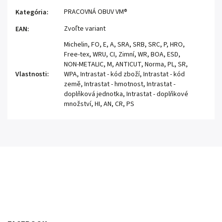
PRACOVNÁ OBUV VM®
Kategória
:
Zvoľte variant
EAN
:
Michelin, FO, E, A, SRA, SRB, SRC, P, HRO,
Free-tex, WRU, CI, Zimní, WR, BOA, ESD,
NON-METALIC, M, ANTICUT, Norma, PL, SR,
Vlastnosti
:
WPA, Intrastat - kód zboží, Intrastat - kód
země, Intrastat - hmotnost, Intrastat -
doplňková jednotka, Intrastat - doplňkové
množství, HI, AN, CR, PS