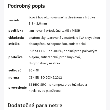
Podrobný popis
lícová hovädzinová useň s dezénom v hrúbke
zvršok
1,8 – 2,0 mm
podšívka
laminovaná priedušná textília MESH
vkladacia
anatomicky tvarovaná z materiálu EVA s vysokou
stielka
absorpčnou schopnosťou, antistatická
PU/RUBBER – do 300°C, odolná proti palivovým
podošva
olejom, antistatická, protišmyková,
dvojzložkový nástrek
veľkosť
36 – 48
norma
ČSN EN ISO 20345:2012
S3 HRO SRC – s kompozitnou tužinkou a
prevedenie
kevlarovou planžetou
Dodatočné parametre