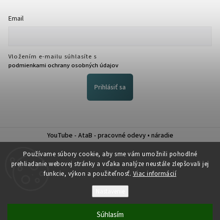
Email
Vložením e-mailu súhlasíte s
podmienkami ochrany osobných údajov
Prihlásiť sa
YouTube - AtaB - pracovné odevy • náradie
Nákup na splátky QUATRO
Používame súbory cookie, aby sme vám umožnili pohodlné
prehliadanie webovej stránky a vďaka analýze neustále zlepšovali jej
funkcie, výkon a použiteľnosť.
Viac informácií
Nastavenie
Copyright 2026
Atab
. Všetky práva vyhradené.
Súhlasím