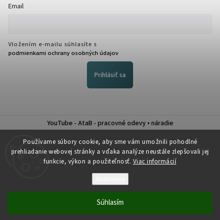
Email
Vložením e-mailu súhlasíte s
podmienkami ochrany osobných údajov
Prihlásiť sa
YouTube - AtaB - pracovné odevy • náradie
Nákup na splátky QUATRO
Používame súbory cookie, aby sme vám umožnili pohodlné
prehliadanie webovej stránky a vďaka analýze neustále zlepšovali jej
funkcie, výkon a použiteľnosť.
Viac informácií
Nastavenie
Copyright 2026
Atab
. Všetky práva vyhradené.
Súhlasím
Vytvořil
Shoptet
| Design
Shoptak.cz