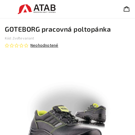
GOTEBORG pracovná poltopánka
Kód:
Zvoľte variant
Neohodnotené