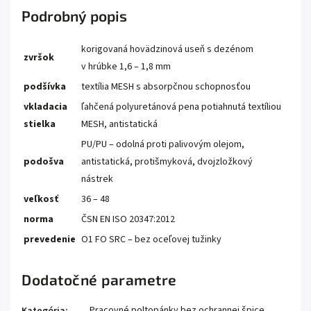
Podrobný popis
korigovaná hovädzinová useň s dezénom
zvršok
v hrúbke 1,6 – 1,8 mm
podšívka
textília MESH s absorpčnou schopnosťou
vkladacia
ľahčená polyuretánová pena potiahnutá textíliou
stielka
MESH, antistatická
PU/PU – odolná proti palivovým olejom,
podošva
antistatická, protišmyková, dvojzložkový
nástrek
veľkosť
36 – 48
norma
ČSN EN ISO 20347:2012
prevedenie
O1 FO SRC – bez oceľovej tužinky
Dodatočné parametre
Pracovné poltopánky bez ochrannej špice