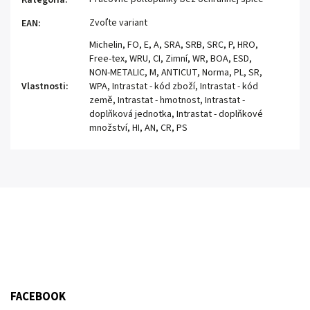
Kategória
:
Zvoľte variant
EAN
:
Michelin, FO, E, A, SRA, SRB, SRC, P, HRO,
Free-tex, WRU, CI, Zimní, WR, BOA, ESD,
NON-METALIC, M, ANTICUT, Norma, PL, SR,
Vlastnosti
:
WPA, Intrastat - kód zboží, Intrastat - kód
země, Intrastat - hmotnost, Intrastat -
doplňková jednotka, Intrastat - doplňkové
množství, HI, AN, CR, PS
FACEBOOK