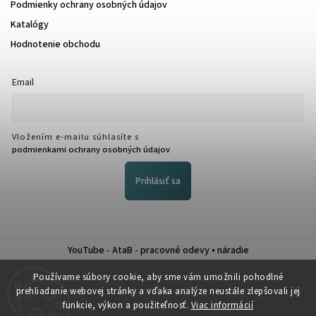
Podmienky ochrany osobných údajov
Katalógy
Hodnotenie obchodu
Email
Vložením e-mailu súhlasíte s
podmienkami ochrany osobných údajov
Prihlásiť sa
YouTube - AtaB - pracovné odevy • náradie
Nákup na splátky QUATRO
Používame súbory cookie, aby sme vám umožnili pohodlné
prehliadanie webovej stránky a vďaka analýze neustále zlepšovali jej
funkcie, výkon a použiteľnosť.
Viac informácií