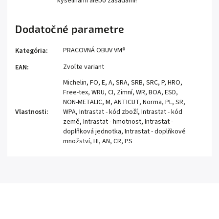
kyselinami alebo zásadami!
Dodatočné parametre
PRACOVNÁ OBUV VM®
Kategória
:
Zvoľte variant
EAN
:
Michelin, FO, E, A, SRA, SRB, SRC, P, HRO,
Free-tex, WRU, CI, Zimní, WR, BOA, ESD,
NON-METALIC, M, ANTICUT, Norma, PL, SR,
Vlastnosti
:
WPA, Intrastat - kód zboží, Intrastat - kód
země, Intrastat - hmotnost, Intrastat -
doplňková jednotka, Intrastat - doplňkové
množství, HI, AN, CR, PS