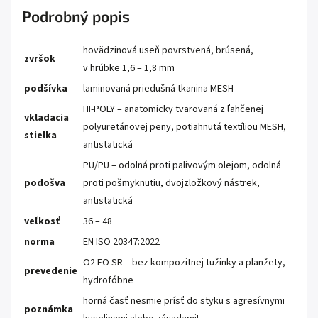
Podrobný popis
hovädzinová useň povrstvená, brúsená,
zvršok
v hrúbke 1,6 – 1,8 mm
podšívka
laminovaná priedušná tkanina MESH
HI-POLY – anatomicky tvarovaná z ľahčenej
vkladacia
polyuretánovej peny, potiahnutá textíliou MESH,
stielka
antistatická
PU/PU – odolná proti palivovým olejom, odolná
podošva
proti pošmyknutiu, dvojzložkový nástrek,
antistatická
veľkosť
36 – 48
norma
EN ISO 20347:2022
O2 FO SR – bez kompozitnej tužinky a planžety,
prevedenie
hydrofóbne
horná časť nesmie prísť do styku s agresívnymi
poznámka