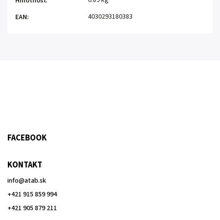
0.89 kg
Hmotnosť
:
4030293180383
EAN
:
FACEBOOK
KONTAKT
info
@
atab.sk
+421 915 859 994
+421 905 879 211