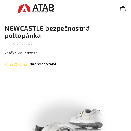
NEWCASTLE bezpečnostná
poltopánka
Kód:
Zvoľte variant
Značka:
VM Footwear
Neohodnotené