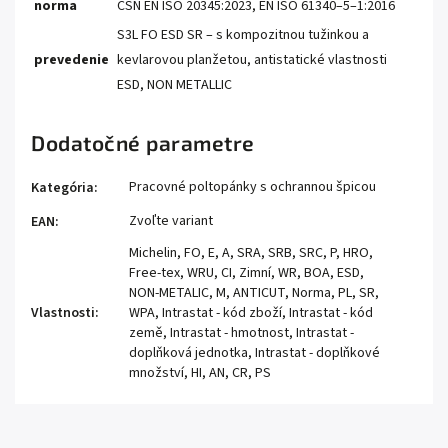
norma
ČSN EN ISO 20345:2023, EN ISO 61340–5–1:2016
S3L FO ESD SR – s kompozitnou tužinkou a
prevedenie
kevlarovou planžetou, antistatické vlastnosti
ESD, NON METALLIC
Dodatočné parametre
Pracovné poltopánky s ochrannou špicou
Kategória
:
Zvoľte variant
EAN
:
Michelin, FO, E, A, SRA, SRB, SRC, P, HRO,
Free-tex, WRU, CI, Zimní, WR, BOA, ESD,
NON-METALIC, M, ANTICUT, Norma, PL, SR,
Vlastnosti
:
WPA, Intrastat - kód zboží, Intrastat - kód
země, Intrastat - hmotnost, Intrastat -
doplňková jednotka, Intrastat - doplňkové
množství, HI, AN, CR, PS