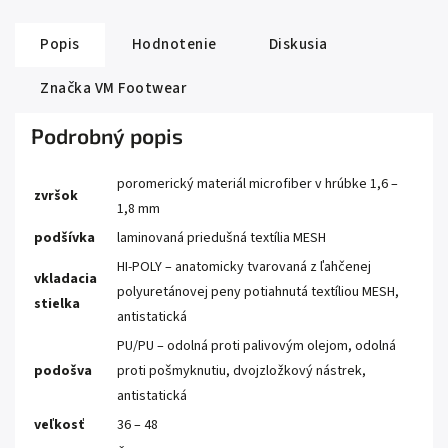
Popis
Hodnotenie
Diskusia
Značka
VM Footwear
Podrobný popis
poromerický materiál microfiber v hrúbke 1,6 –
zvršok
1,8 mm
podšívka
laminovaná priedušná textília MESH
HI-POLY – anatomicky tvarovaná z ľahčenej
vkladacia
polyuretánovej peny potiahnutá textíliou MESH,
stielka
antistatická
PU/PU – odolná proti palivovým olejom, odolná
podošva
proti pošmyknutiu, dvojzložkový nástrek,
antistatická
veľkosť
36 – 48