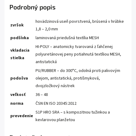
Podrobný popis
hovädzinová useň povrstvená, brúsená v hrúbke
zvršok
1,8 – 2,0 mm
podšívka
laminovaná priedušná textília MESH
HI-POLY – anatomicky tvarovaná z ľahčenej
vkladacia
polyuretánovej peny potiahnutá textíliou MESH,
stielka
antistatická
PU/RUBBER – do 300°C, odolná proti palivovým
podošva
olejom, antistatická, protišmyková,
dvojzložkový nástrek
veľkosť
36 – 48
norma
ČSN EN ISO 20345:2012
S1P HRO SRA – s kompozitnou tužinkou a
prevedenie
kevlarovou planžetou