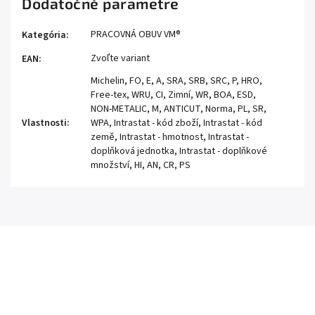
Dodatočné parametre
PRACOVNÁ OBUV VM®
Kategória
:
Zvoľte variant
EAN
:
Michelin, FO, E, A, SRA, SRB, SRC, P, HRO,
Free-tex, WRU, CI, Zimní, WR, BOA, ESD,
NON-METALIC, M, ANTICUT, Norma, PL, SR,
Vlastnosti
:
WPA, Intrastat - kód zboží, Intrastat - kód
země, Intrastat - hmotnost, Intrastat -
doplňková jednotka, Intrastat - doplňkové
množství, HI, AN, CR, PS