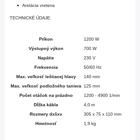
Aretácia vretena
TECHNICKÉ ÚDAJE:
Príkon
1200 W
Výstupný výkon
700 W
Napätie
230 V
Frekvencia
50/60 Hz
Max. veľkosť leštiacej hlavy
140 mm
Max. veľkosť podložného taniera
125 mm
Počet otáčok na prázdno
1200 - 4900 1/min
Dĺžka kábla
4,0 m
Rozmery dxšxv
305 x 75 x 110 mm
Hmotnosť
1,9 kg