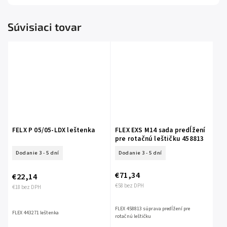
Súvisiaci tovar
FELX P 05/05-LDX leštenka
FLEX EXS M14 sada predĺžení
pre rotačnú leštičku 458813
Dodanie 3 - 5 dní
Dodanie 3 - 5 dní
€71,34
€22,14
€58 bez DPH
€18 bez DPH
FLEX 458813 súprava predĺžení pre
FLEX 443271 leštenka
rotačnú leštičku