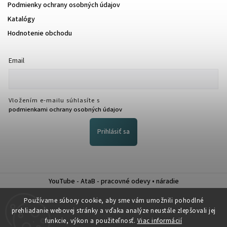
Podmienky ochrany osobných údajov
Katalógy
Hodnotenie obchodu
Email
Vložením e-mailu súhlasíte s
podmienkami ochrany osobných údajov
Prihlásiť sa
YouTube - AtaB - pracovné odevy • náradie
Nákup na splátky QUATRO
Používame súbory cookie, aby sme vám umožnili pohodlné
prehliadanie webovej stránky a vďaka analýze neustále zlepšovali jej
funkcie, výkon a použiteľnosť.
Viac informácií