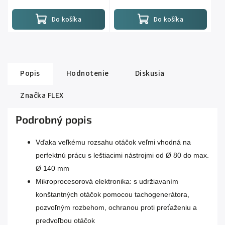
Do košíka
Do košíka
Popis
Hodnotenie
Diskusia
Značka
FLEX
Podrobný popis
Vďaka veľkému rozsahu otáčok veľmi vhodná na
perfektnú prácu s leštiacimi nástrojmi od Ø 80 do max.
Ø 140 mm
Mikroprocesorová elektronika: s udržiavaním
konštantných otáčok pomocou tachogenerátora,
pozvoľným rozbehom, ochranou proti preťaženiu a
predvoľbou otáčok