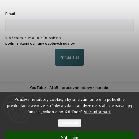
Email
Vložením e-mailu súhlasíte s
podmienkami ochrany osobných údajov
Prihlásiť sa
YouTube - AtaB - pracovné odevy • náradie
Nákup na splátky QUATRO
Používame súbory cookie, aby sme vám umožnili pohodlné
prehliadanie webovej stránky a vďaka analýze neustále zlepšovali jej
funkcie, výkon a použiteľnosť.
Viac informácií
Nastavenie
Copyright 2026
Atab
. Všetky práva vyhradené.
Súhlasím