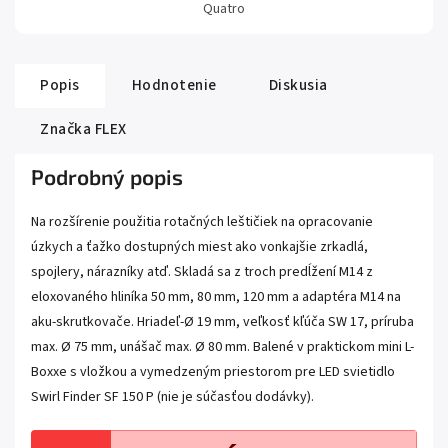
Quatro
Popis
Hodnotenie
Diskusia
Značka
FLEX
Podrobný popis
Na rozšírenie použitia rotačných leštičiek na opracovanie
úzkych a ťažko dostupných miest ako vonkajšie zrkadlá,
spojlery, nárazníky atď. Skladá sa z troch predĺžení M14 z
eloxovaného hliníka 50 mm, 80 mm, 120 mm a adaptéra M14 na
aku-skrutkovače.
Hriadeľ-Ø 19 mm, veľkosť kľúča SW 17, príruba
max. Ø 75 mm, unášač max. Ø 80 mm.
Balené v praktickom mini L-
Boxxe s vložkou a vymedzeným priestorom pre LED svietidlo
Swirl Finder SF 150 P (nie je súčasťou dodávky).