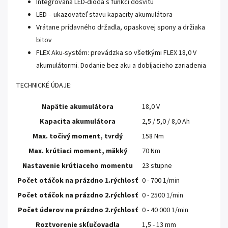
Integrovaná LED-dioda s funkcí dosvitu
LED – ukazovateľ stavu kapacity akumulátora
Vrátane prídavného držadla, opaskovej spony a držiaka
bitov
FLEX Aku-systém: prevádzka so všetkými FLEX 18,0 V
akumulátormi. Dodanie bez aku a dobíjacieho zariadenia
TECHNICKÉ ÚDAJE:
Napätie akumulátora
18,0 V
Kapacita akumulátora
2,5 / 5,0 / 8,0 Ah
Max. točivý moment, tvrdý
158 Nm
Max. krútiaci moment, mäkký
70 Nm
Nastavenie krútiaceho momentu
23 stupne
Počet otáčok na prázdno 1.rýchlosť
0 - 700 1/min
Počet otáčok na prázdno 2.rýchlosť
0 - 2500 1/min
Počet úderov na prázdno 2.rýchlosť
0 - 40 000 1/min
Roztvorenie skľučovadla
1,5 - 13 mm