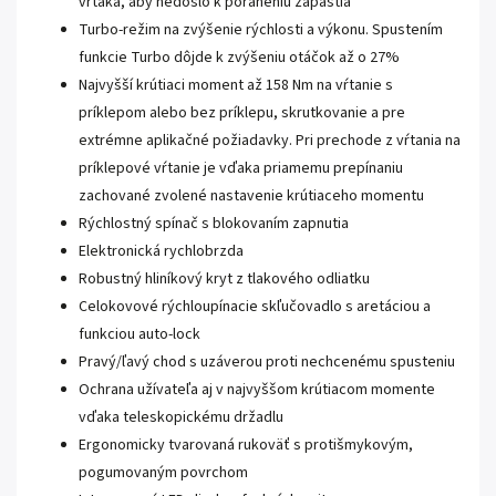
vrtáka, aby nedošlo k poraneniu zápästia
Turbo-režim na zvýšenie rýchlosti a výkonu. Spustením
funkcie Turbo dôjde k zvýšeniu otáčok až o 27%
Najvyšší krútiaci moment až 158 Nm na vŕtanie s
príklepom alebo bez príklepu, skrutkovanie a pre
extrémne aplikačné požiadavky. Pri prechode z vŕtania na
príklepové vŕtanie je vďaka priamemu prepínaniu
zachované zvolené nastavenie krútiaceho momentu
Rýchlostný spínač s blokovaním zapnutia
Elektronická rychlobrzda
Robustný hliníkový kryt z tlakového odliatku
Celokovové rýchloupínacie skľučovadlo s aretáciou a
funkciou auto-lock
Pravý/ľavý chod s uzáverou proti nechcenému spusteniu
Ochrana užívateľa aj v najvyššom krútiacom momente
vďaka teleskopickému držadlu
Ergonomicky tvarovaná rukoväť s protišmykovým,
pogumovaným povrchom