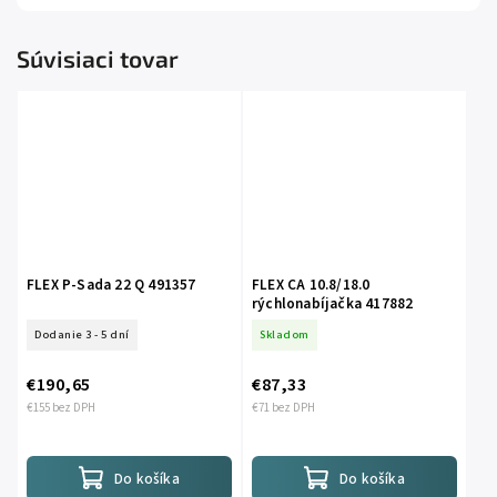
Súvisiaci tovar
FLEX P-Sada 22 Q 491357
FLEX CA 10.8/18.0
rýchlonabíjačka 417882
Dodanie 3 - 5 dní
Skladom
€190,65
€87,33
€155 bez DPH
€71 bez DPH
Do košíka
Do košíka