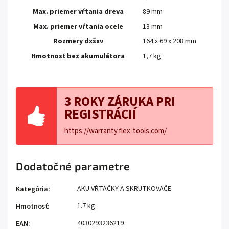
Max. priemer vŕtania dreva
89 mm
Max. priemer vŕtania ocele
13 mm
Rozmery dxšxv
164 x 69 x 208 mm
Hmotnosť bez akumulátora
1,7 kg
3 ROKY ZÁRUKA PRI
REGISTRÁCIÍ
https://warranty.flex-tools.com/
Dodatočné parametre
AKU VŔTAČKY A SKRUTKOVAČE
Kategória
:
1.7 kg
Hmotnosť
:
4030293236219
EAN
: