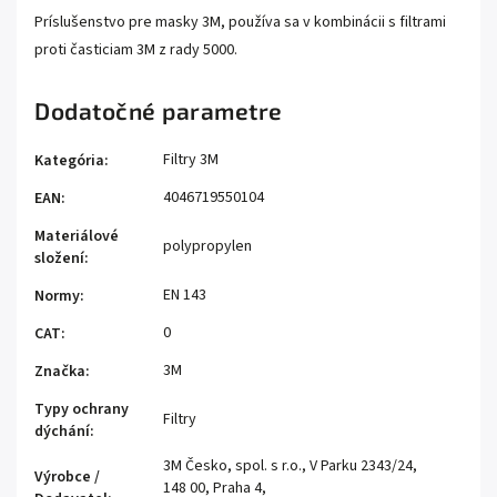
Príslušenstvo pre masky 3M, používa sa v kombinácii s filtrami
proti časticiam 3M z rady 5000.
Dodatočné parametre
Filtry 3M
Kategória
:
4046719550104
EAN
:
Materiálové
polypropylen
složení
:
EN 143
Normy
:
0
CAT
:
3M
Značka
:
Typy ochrany
Filtry
dýchání
:
3M Česko, spol. s r.o., V Parku 2343/24,
Výrobce /
148 00, Praha 4,