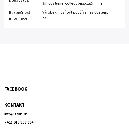
Dodavatel
:
3m.costumercollections.cz@mmm
Výrobek musí být používán za účelem,
Bezpečnostní
za
informace
:
FACEBOOK
KONTAKT
info
@
atab.sk
+421 915 859 994