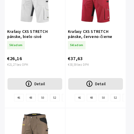
Kraťasy CXS STRETCH
Kraťasy CXS STRETCH
pánske, bielo-sivé
pánske, červeno-čierne
Skladom
Skladom
€26,16
€37,63
€21,27 bez DPH
€30,59 bez DPH
Detail
Detail
46
48
50
52
54
56
46
58
48
60
50
62
52
64
54