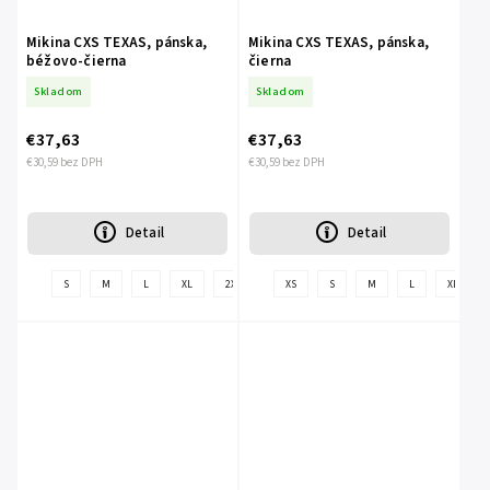
Mikina CXS TEXAS, pánska,
Mikina CXS TEXAS, pánska,
béžovo-čierna
čierna
Skladom
Skladom
€37,63
€37,63
€30,59 bez DPH
€30,59 bez DPH
Detail
Detail
+
S
M
L
XL
2XL
3XL
XS
S
M
L
XL
ďalšie