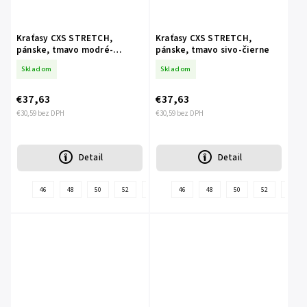
Kraťasy CXS STRETCH,
Kraťasy CXS STRETCH,
pánske, tmavo modré-
pánske, tmavo sivo-čierne
čierne, veľ.
Skladom
Skladom
€37,63
€37,63
€30,59 bez DPH
€30,59 bez DPH
Detail
Detail
46
48
50
52
54
56
46
58
48
60
50
62
52
64
54