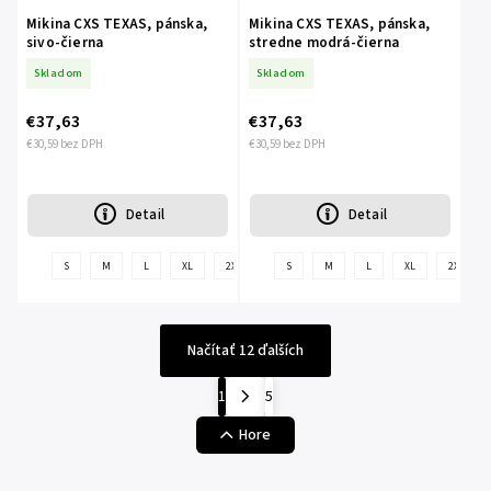
Mikina CXS TEXAS, pánska,
Mikina CXS TEXAS, pánska,
sivo-čierna
stredne modrá-čierna
Skladom
Skladom
€37,63
€37,63
€30,59 bez DPH
€30,59 bez DPH
Detail
Detail
+
S
M
L
XL
2XL
3XL
S
M
L
XL
2XL
ďalšie
Načítať 12 ďalších
1
5
Hore