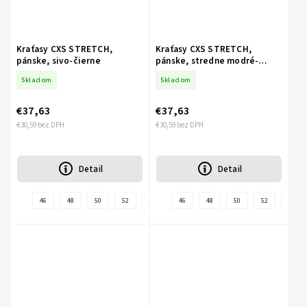
Kraťasy CXS STRETCH,
Kraťasy CXS STRETCH,
pánske, sivo-čierne
pánske, stredne modré-
čierne
Skladom
Skladom
€37,63
€37,63
€30,59 bez DPH
€30,59 bez DPH
Detail
Detail
46
48
50
52
54
56
46
58
48
60
50
62
52
64
54