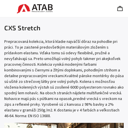
CXS Stretch
Prepracovaná kolekcia, ktorá kladie najväčší dôraz na pohodlie pri
práci. To je zaistené predovšetkým materiálovým zložením s
prídavkom elastanu. Vďaka tomu sú odevy flexibilné, pružné a
nevyťahávajú sa. Preto umožňujú volný pohyb takmer pri akejkoľvek
pracovnej činnosti. Kolekcia vyniká modenými farbami
kombinovanými s čiernymi a žltými doplnkami, pohodlným strihom a
detailne prepracovanými vreckami.Kvalitné pánske montérky do pása
sú ušité zo strečovej látky pre volný pohyb. Kolena s možnosťou
vloženia kolenných výstuh sú zosílené 600D polyesterom rovnako ako
spodný lem nohavíc. Na oboch stranách nájdete multifunkčné vrecká.
Nohavice majú pás s pútkami na opasok,predné vrecká s vreckom na
zips a reflexné prvky. Vyrobené sú z kanvasu z 98% bavlny a 2%
elastanu v gramáži 250g/m2. K dostaniu je v 4 farbách a veľkostiach
46-64. Norma: EN ISO 13688.