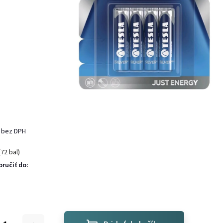
 bez DPH
(72 bal)
ručiť do: