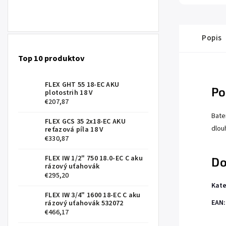
Popis
Top 10 produktov
FLEX GHT 55 18-EC AKU
Po
plotostrih 18 V
€207,87
Bate
FLEX GCS 35 2x18-EC AKU
dlouh
reťazová píla 18 V
€330,87
FLEX IW 1/2" 750 18.0-EC C aku
Do
rázový uťahovák
€295,20
Kate
FLEX IW 3/4" 1600 18-EC C aku
EAN
:
rázový uťahovák 532072
€466,17