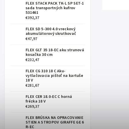
FLEX STACK PACK TK-L SP SET-1
sada transportných kufrov
531461
€392,37
FLEX SD 5-300 4.0 vreckový
akumulátorový skrutkovač
€47,97
FLEX GLT 35 18-EC aku strunová
kosačka 30 cm
€232,47
FLEX CG 310 18 C Aku-
vytlačovacia pištoľ na kartuše
18 V
€281,67
FLEX CER 18.0-EC C horná
frézka 18 V
€269,37
FLEX BRÚSKA NA OPRACOVANIE
STIEN A STROPOV GIRAFFE GE 6
R-EC