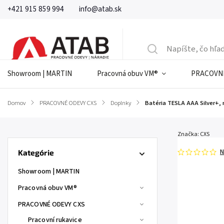
+421 915 859 994
info@atab.sk
Showroom | MARTIN
Pracovná obuv VM®
PRACOVNÉ
Domov
/
PRACOVNÉ ODEVY CXS
/
Doplnky
/
Batéria TESLA AAA Silver+, 
Značka:
CXS
N
Kategórie
Showroom | MARTIN
Pracovná obuv VM®
PRACOVNÉ ODEVY CXS
Pracovní rukavice