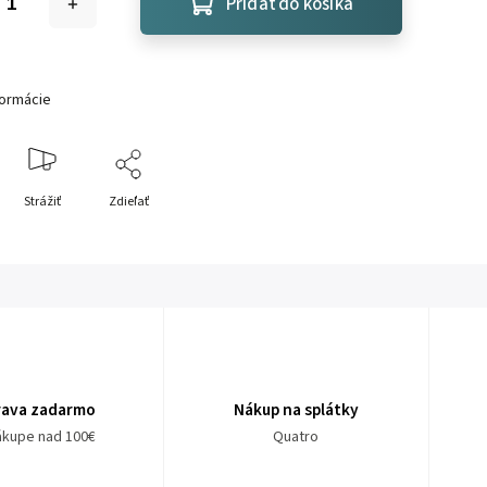
Pridať do košíka
formácie
Strážiť
Zdieľať
rava zadarmo
Nákup na splátky
nákupe nad 100€
Quatro