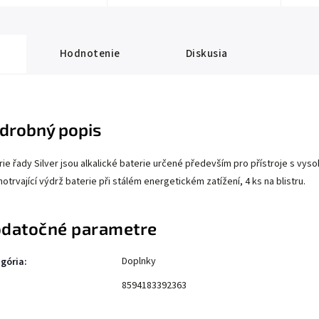
Hodnotenie
Diskusia
drobný popis
rie řady Silver jsou alkalické baterie určené především pro přístroje s vy
otrvající výdrž baterie při stálém energetickém zatížení, 4 ks na blistru.
datočné parametre
Doplnky
gória
:
8594183392363