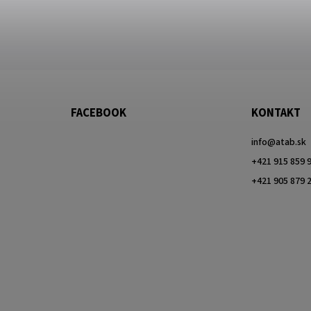
FACEBOOK
KONTAKT
info
@
atab.sk
+421 915 859 
+421 905 879 