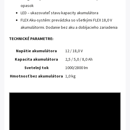
opasok
LED – ukazovateľ stavu kapacity akumulátora
FLEX Aku-systém: prevádzka so všetkými FLEX 18,0 V
akumulátormi.
Dodanie bez aku a dobíjacieho zariadenia
TECHNICKÉ PARAMETRE:
Napätie akumulátora
12 / 18,0 V
Kapacita akumulátora
2,5 / 5,0 / 8,0 Ah
Svetelný tok
1000/2800 lm
Hmotnosť bez akumulátora
1,0 kg