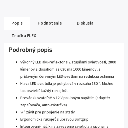
Popis
Hodnotenie
Diskusia
Značka
FLEX
Podrobný popis
Výkonný LED aku-reflektor s 2 stupňami svietivosti, 2800
lúmenov s dosahom až 630 ma 1000 lúmenov, s
prídavným červeným LED-svetlom na redukciu oslnenia
Hlava LED-svietidla je pohyblivá v rozsahu 180 °.
Možno
tak osvietiť každý roh aj kút.
Prevádzkovateľné s 12 V palubným napätím (adaptér
zapaľovača, auto-zástrčka)
¼” závit pre pripojenie na statív
Ergonomická rukojeť s úpravou Softgrip
Integrovaný háčik na zavesenie svietidla a spona na