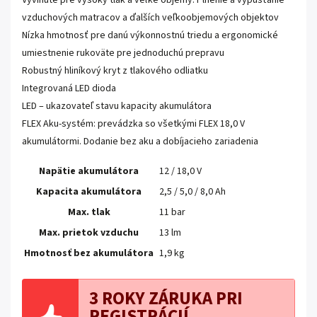
Vyvinuté pre vysoký tlak a veľké objemy. Plnenie a vypúšťanie
vzduchových matracov a ďalších veľkoobjemových objektov
Nízka hmotnosť pre danú výkonnostnú triedu a ergonomické
umiestnenie rukoväte pre jednoduchú prepravu
Robustný hliníkový kryt z tlakového odliatku
Integrovaná LED dioda
LED – ukazovateľ stavu kapacity akumulátora
FLEX Aku-systém: prevádzka so všetkými FLEX 18,0 V
akumulátormi. Dodanie bez aku a dobíjacieho zariadenia
Napätie akumulátora
12 / 18,0 V
Kapacita akumulátora
2,5 / 5,0 / 8,0 Ah
Max. tlak
11 bar
Max.
prietok vzduchu
13 lm
Hmotnosť bez akumulátora
1,9 kg
3 ROKY ZÁRUKA PRI
REGISTRÁCIÍ