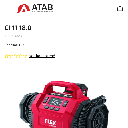
CI 11 18.0
Kód:
506648
Značka:
FLEX
Neohodnotené