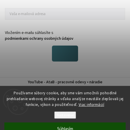
Vložením e-mailu súhlasíte s
podmienkami ochrany osobných údajov
YouTube - AtaB - pracovné odevy • náradie
Nákup na splátky QUATRO
Používame súbory cookie, aby sme vám umožnili pohodlné
prehliadanie webovej stránky a vďaka analýze neustále zlepšovali jej
funkcie, výkon a použiteľnosť.
Viac informácií
Nastavenie
Copyright 2026
Atab
. Všetky práva vyhradené.
Súhlasím