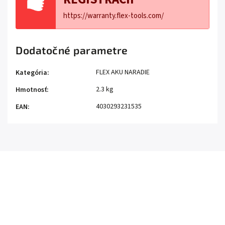
https://warranty.flex-tools.com/
Dodatočné parametre
FLEX AKU NARADIE
Kategória
:
2.3 kg
Hmotnosť
:
4030293231535
EAN
: