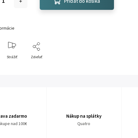
Pridať do košíka
formácie
Strážiť
Zdieľať
rava zadarmo
Nákup na splátky
nákupe nad 100€
Quatro