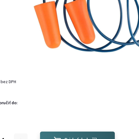
 bez DPH
ručiť do: