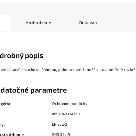
Hodnotenie
Diskusia
drobný popis
ové chrániče sluchu se šňůrkou, jednorázové. Umožňují rovnoměrné rozložení
datočné parametre
Ochranné pomôcky
gória
:
8591940324759
EN 352-2
my
:
SNR 34 dB
nota útlumu
: