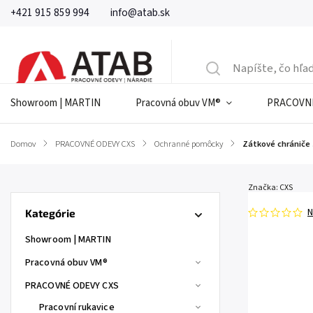
+421 915 859 994
info@atab.sk
Showroom | MARTIN
Pracovná obuv VM®
PRACOVNÉ
Domov
/
PRACOVNÉ ODEVY CXS
/
Ochranné pomôcky
/
Zátkové chrániče s
Značka:
CXS
N
Kategórie
Showroom | MARTIN
Pracovná obuv VM®
PRACOVNÉ ODEVY CXS
Pracovní rukavice