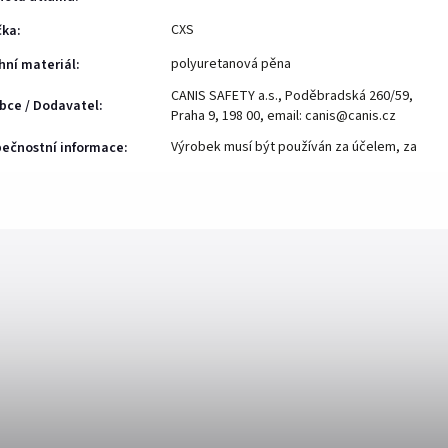
CXS
čka
:
polyuretanová pěna
hní materiál
:
CANIS SAFETY a.s., Poděbradská 260/59,
bce / Dodavatel
:
Praha 9, 198 00, email: canis@canis.cz
Výrobek musí být používán za účelem, za
ečnostní informace
: