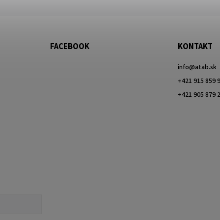
FACEBOOK
KONTAKT
info
@
atab.sk
+421 915 859 
+421 905 879 