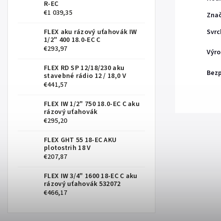
R-EC
€1 039,35
Zna
FLEX aku rázový uťahovák IW
Svrc
1/2" 400 18.0-EC C
€293,97
Výro
FLEX RD SP 12/18/230 aku
Bezp
stavebné rádio 12 / 18,0 V
€441,57
FLEX IW 1/2" 750 18.0-EC C aku
rázový uťahovák
€295,20
FLEX GHT 55 18-EC AKU
plotostrih 18 V
€207,87
FLEX IW 3/4" 1600 18-EC C aku
rázový uťahovák 532072
€466,17