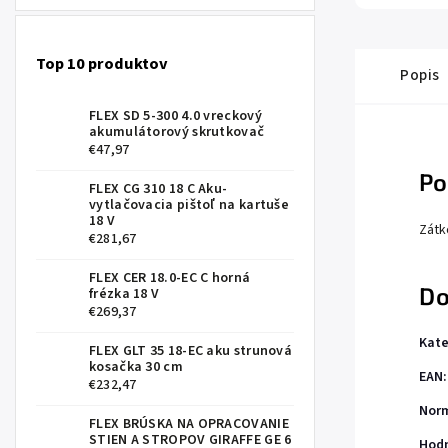
Top 10 produktov
Popis
FLEX SD 5-300 4.0 vreckový
akumulátorový skrutkovač
€47,97
Po
FLEX CG 310 18 C Aku-
vytlačovacia pištoľ na kartuše
18 V
Zátk
€281,67
FLEX CER 18.0-EC C horná
Do
frézka 18 V
€269,37
Kate
FLEX GLT 35 18-EC aku strunová
kosačka 30 cm
EAN
:
€232,47
Nor
FLEX BRÚSKA NA OPRACOVANIE
STIEN A STROPOV GIRAFFE GE 6
Hod