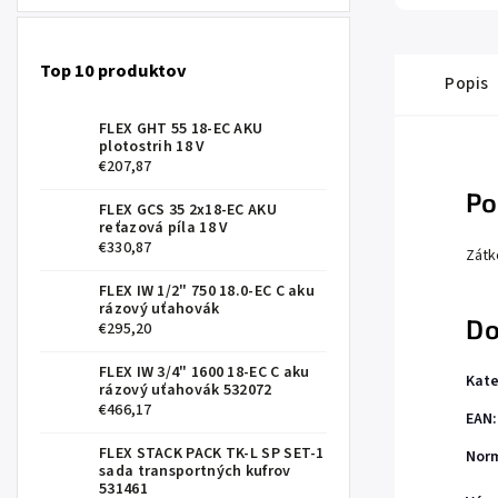
Top 10 produktov
Popis
FLEX GHT 55 18-EC AKU
plotostrih 18 V
€207,87
Po
FLEX GCS 35 2x18-EC AKU
reťazová píla 18 V
€330,87
Zátk
FLEX IW 1/2" 750 18.0-EC C aku
rázový uťahovák
Do
€295,20
FLEX IW 3/4" 1600 18-EC C aku
Kate
rázový uťahovák 532072
€466,17
EAN
:
FLEX STACK PACK TK-L SP SET-1
Nor
sada transportných kufrov
531461