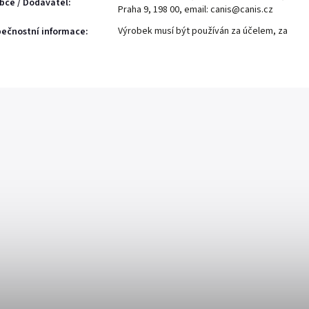
bce / Dodavatel
:
Praha 9, 198 00, email: canis@canis.cz
Výrobek musí být používán za účelem, za
ečnostní informace
: