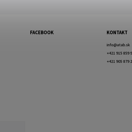
FACEBOOK
KONTAKT
info
@
atab.sk
+421 915 859 
+421 905 879 