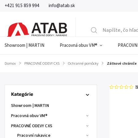
+421 915 859 994
info@atab.sk
Showroom | MARTIN
Pracovná obuv VM®
PRACOVNÉ
Domov
/
PRACOVNÉ ODEVY CXS
/
Ochranné pomôcky
/
Zátkové chrániče s
N
Kategórie
Showroom | MARTIN
Pracovná obuv VM®
PRACOVNÉ ODEVY CXS
Pracovní rukavice