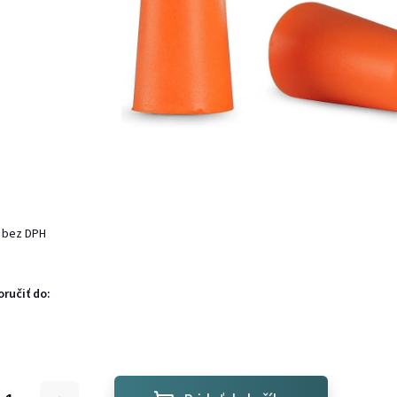
 bez DPH
ručiť do: