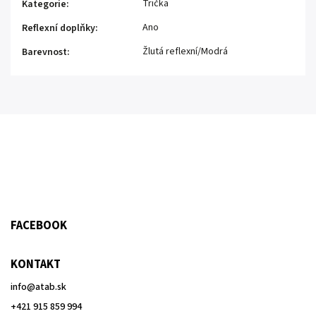
Trička
Kategorie
:
Ano
Reflexní doplňky
:
Žlutá reflexní/Modrá
Barevnost
:
FACEBOOK
KONTAKT
info
@
atab.sk
+421 915 859 994