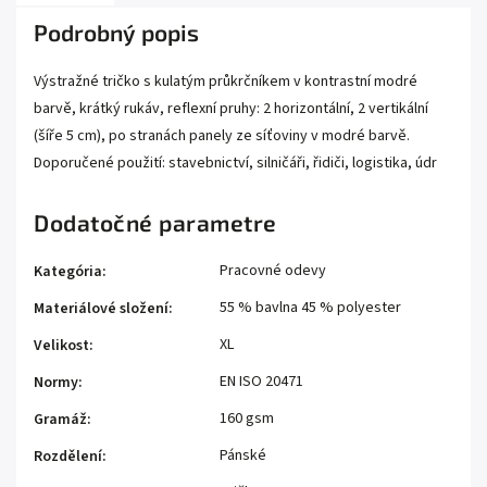
Podrobný popis
Výstražné tričko s kulatým průkrčníkem v kontrastní modré
barvě, krátký rukáv, reflexní pruhy: 2 horizontální, 2 vertikální
(šíře 5 cm), po stranách panely ze síťoviny v modré barvě.
Doporučené použití: stavebnictví, silničáři, řidiči, logistika, údr
Dodatočné parametre
Pracovné odevy
Kategória
:
55 % bavlna 45 % polyester
Materiálové složení
:
XL
Velikost
:
EN ISO 20471
Normy
:
160 gsm
Gramáž
:
Pánské
Rozdělení
: