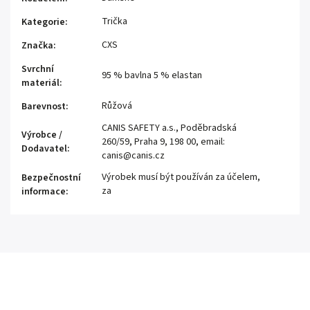
Trička
Kategorie
:
CXS
Značka
:
Svrchní
95 % bavlna 5 % elastan
materiál
:
Růžová
Barevnost
:
CANIS SAFETY a.s., Poděbradská
Výrobce /
260/59, Praha 9, 198 00, email:
Dodavatel
:
canis@canis.cz
Výrobek musí být používán za účelem,
Bezpečnostní
za
informace
: