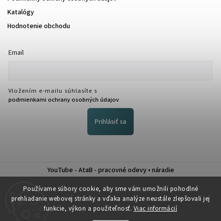
Katalógy
Hodnotenie obchodu
Email
Vložením e-mailu súhlasíte s
podmienkami ochrany osobných údajov
Prihlásiť sa
YouTube - AtaB - pracovné odevy • náradie
Nákup na splátky QUATRO
Používame súbory cookie, aby sme vám umožnili pohodlné
prehliadanie webovej stránky a vďaka analýze neustále zlepšovali jej
funkcie, výkon a použiteľnosť.
Viac informácií