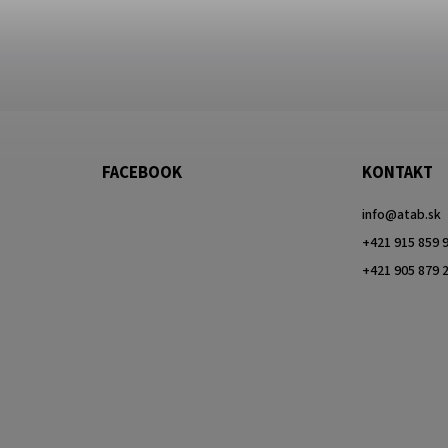
FACEBOOK
KONTAKT
info
@
atab.sk
+421 915 859 
+421 905 879 