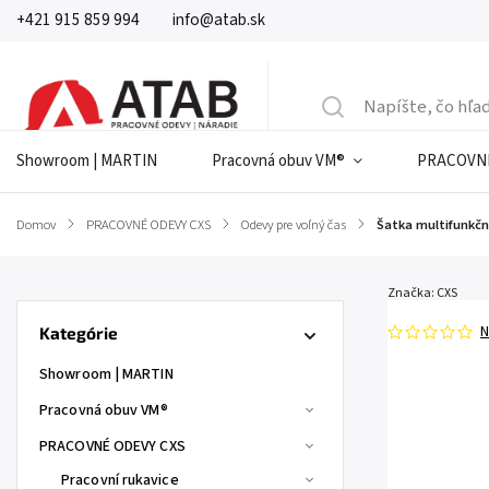
+421 915 859 994
info@atab.sk
Showroom | MARTIN
Pracovná obuv VM®
PRACOVNÉ
Domov
/
PRACOVNÉ ODEVY CXS
/
Odevy pre voľný čas
/
Šatka multifunkčn
Značka:
CXS
N
Kategórie
Showroom | MARTIN
Pracovná obuv VM®
PRACOVNÉ ODEVY CXS
Pracovní rukavice