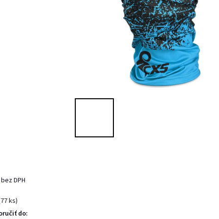
 bez DPH
(77 ks)
ručiť do: