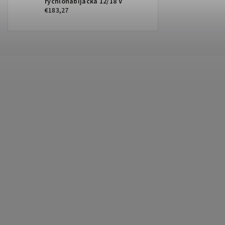
rýchlonabíjačka 12/18 V
€183,27