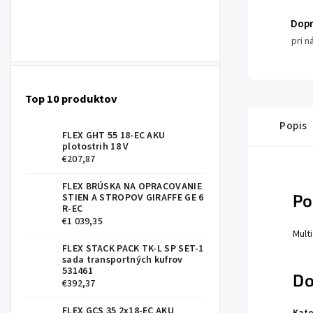
Dop
pri 
Top 10 produktov
Popis
FLEX GHT 55 18-EC AKU
plotostrih 18 V
€207,87
FLEX BRÚSKA NA OPRACOVANIE
Po
STIEN A STROPOV GIRAFFE GE 6
R-EC
€1 039,35
Mult
FLEX STACK PACK TK-L SP SET-1
sada transportných kufrov
531461
Do
€392,37
FLEX GCS 35 2x18-EC AKU