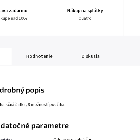
rava zadarmo
Nákup na splátky
nákupe nad 100€
Quatro
Hodnotenie
Diskusia
drobný popis
ifunkčná šatka, 9 možností použitia.
datočné parametre
Odevy pre voľný čas