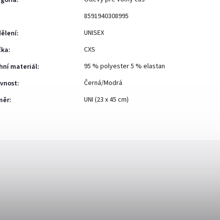
gória
:
8591940308995
UNISEX
ělení
:
CXS
čka
:
95 % polyester 5 % elastan
hní materiál
:
Černá/Modrá
vnost
:
UNI (23 x 45 cm)
měr
: