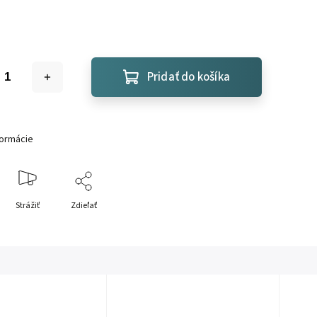
Pridať do košíka
formácie
Strážiť
Zdieľať