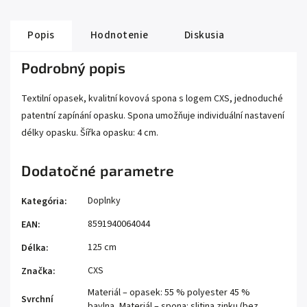
Popis
Hodnotenie
Diskusia
Podrobný popis
Textilní opasek, kvalitní kovová spona s logem CXS, jednoduché
patentní zapínání opasku. Spona umožňuje individuální nastavení
délky opasku. Šířka opasku: 4 cm.
Dodatočné parametre
Doplnky
Kategória
:
8591940064044
EAN
:
125 cm
Délka
:
CXS
Značka
:
Materiál – opasek: 55 % polyester 45 %
Svrchní
bavlna, Materiál – spona: slitina zinku (bez