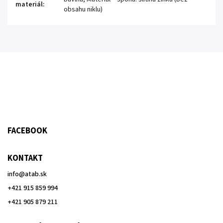
materiál
:
obsahu niklu)
FACEBOOK
KONTAKT
info
@
atab.sk
+421 915 859 994
+421 905 879 211