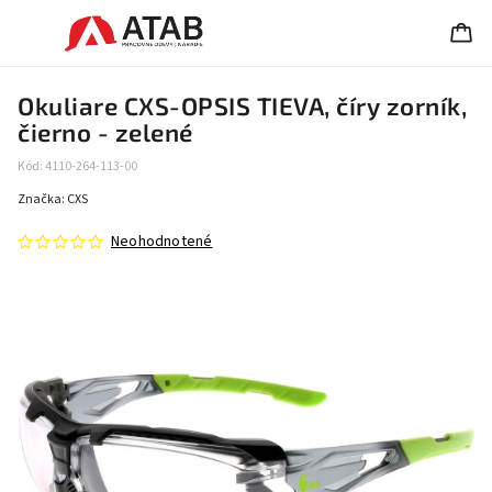
Okuliare CXS-OPSIS TIEVA, číry zorník,
čierno - zelené
Kód:
4110-264-113-00
Značka:
CXS
Neohodnotené