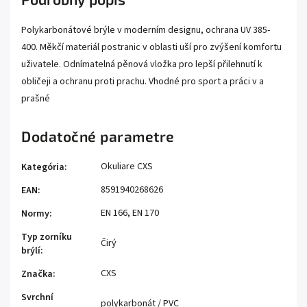
Polykarbonátové brýle v moderním designu, ochrana UV 385-
400. Měkčí materiál postranic v oblasti uší pro zvýšení komfortu
uživatele. Odnímatelná pěnová vložka pro lepší přilehnutí k
obličeji a ochranu proti prachu. Vhodné pro sport a práci v a
prašné
Dodatočné parametre
Okuliare CXS
Kategória
:
8591940268626
EAN
:
EN 166, EN 170
Normy
:
Typ zorníku
Čirý
brýlí
:
CXS
Značka
:
Svrchní
polykarbonát / PVC