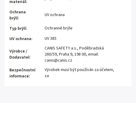
materiál
:
Ochrana
UV ochrana
brýlí
:
Ochranné brýle
Typ brýlí
:
UV 385
UV ochrana
:
CANIS SAFETY a.s., Poděbradská
Výrobce /
260/59, Praha 9, 198 00, email:
Dodavatel
:
canis@canis.cz
Výrobek musí být používán za účelem,
Bezpečnostní
za
informace
: