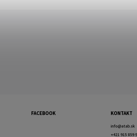
FACEBOOK
KONTAKT
info
@
atab.sk
+421 915 859 