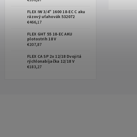
FLEX IW 3/4" 1600 18-EC C aku
rázový uťahovák 532072
€466,17
FLEX GHT 55 18-EC AKU
plotostrih 18 V
€207,87
FLEX CA SP 2x 12/18 Dvojitá
rýchlonabíjačka 12/18 V
€183,27