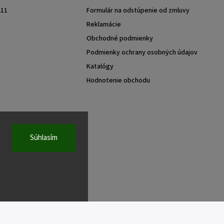
211
Formulár na odstúpenie od zmluvy
Reklamácie
Obchodné podmienky
Podmienky ochrany osobných údajov
Katalógy
Hodnotenie obchodu
Súhlasím