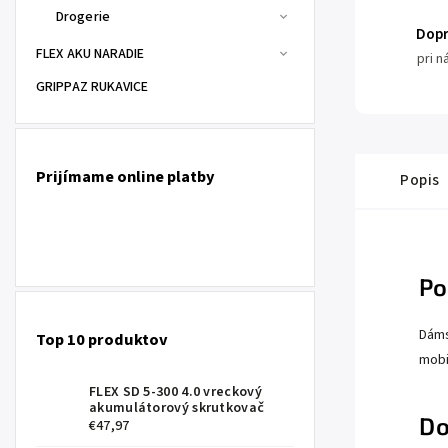
Drogerie
Dop
FLEX AKU NARADIE
pri 
GRIPPAZ RUKAVICE
Prijímame online platby
Popis
Po
Dáms
Top 10 produktov
mobi
FLEX SD 5-300 4.0 vreckový
akumulátorový skrutkovač
Do
€47,97