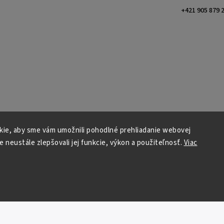
+421 905 879 
ie, aby sme vám umožnili pohodlné prehliadanie webovej
e neustále zlepšovali jej funkcie, výkon a použiteľnosť.
Viac
te s
ných údajov