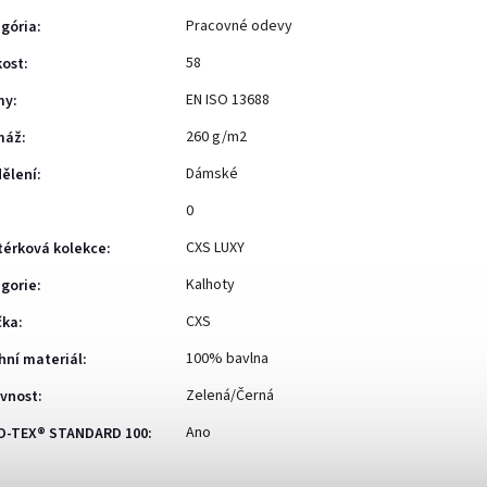
Pracovné odevy
gória
:
58
kost
:
EN ISO 13688
my
:
260 g/m2
máž
:
Dámské
ělení
:
0
CXS LUXY
érková kolekce
:
Kalhoty
gorie
:
CXS
čka
:
100% bavlna
hní materiál
:
Zelená/Černá
vnost
:
Ano
O-TEX® STANDARD 100
: