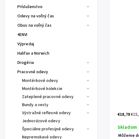
Príslušenstvo
Odevy na voľný čas
Obuv na voľný čas
4ENVI
Výpredaj
Halifax a Norwich
Drogéria
Pracovné odevy
Montérkové odevy
Montérkové kolekcie
Zateplené pracovné odevy
Bundy a vesty
Výstražné reflexné odevy
€18,78
€15
Jednorázové odevy
Skladom
Špeciálne profesijné odevy
Môžeme do
Nepremokavé odevy