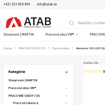
+421 915 859 994
info@atab.sk
Showroom | MARTIN
Pracovná obuv VM®
PRACOVNÉ
Domov
/
PRACOVNÉ ODEVY CXS
/
Pracovné odevy
/
Nohavice CXS LUXY E
Značka:
CXS
N
Kategórie
Showroom | MARTIN
Pracovná obuv VM®
PRACOVNÉ ODEVY CXS
Pracovní rukavice