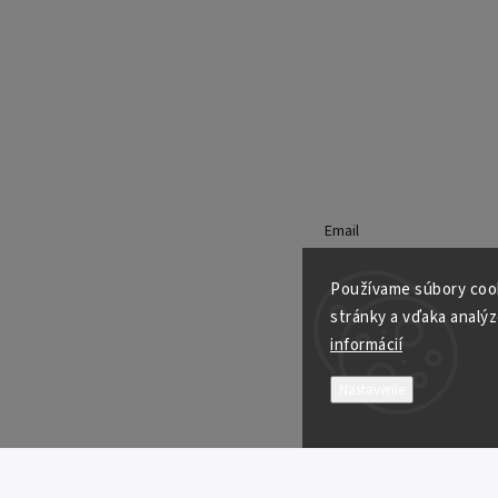
Email
Používame súbory cook
stránky a vďaka analýz
Vložením e-mailu súhlasí
podmienkami ochrany osob
informácií
Nastavenie
Prihlásiť sa