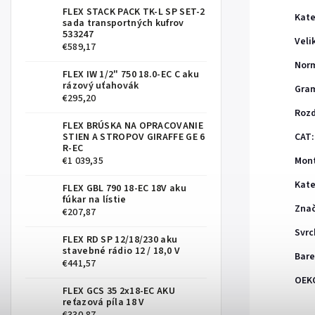
FLEX STACK PACK TK-L SP SET-2
Kate
sada transportných kufrov
533247
Veli
€589,17
Nor
FLEX IW 1/2" 750 18.0-EC C aku
rázový uťahovák
Gra
€295,20
Rozd
FLEX BRÚSKA NA OPRACOVANIE
STIEN A STROPOV GIRAFFE GE 6
CAT
:
R-EC
€1 039,35
Mont
Kate
FLEX GBL 790 18-EC 18V aku
fúkar na lístie
Zna
€207,87
Svrc
FLEX RD SP 12/18/230 aku
stavebné rádio 12 / 18,0 V
Bare
€441,57
OEK
FLEX GCS 35 2x18-EC AKU
reťazová píla 18 V
€330,87