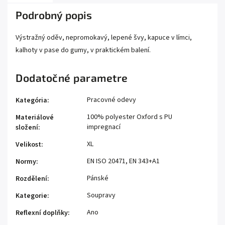
Podrobný popis
Výstražný oděv, nepromokavý, lepené švy, kapuce v límci,
kalhoty v pase do gumy, v praktickém balení.
Dodatočné parametre
Pracovné odevy
Kategória
:
100% polyester Oxford s PU
Materiálové
impregnací
složení
:
XL
Velikost
:
EN ISO 20471, EN 343+A1
Normy
:
Pánské
Rozdělení
:
Soupravy
Kategorie
:
Ano
Reflexní doplňky
: