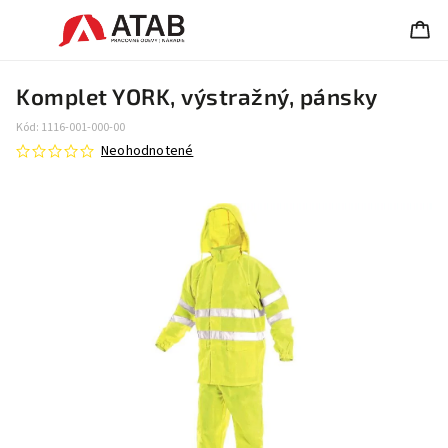
Komplet YORK, výstražný, pánsky
Kód:
1116-001-000-00
Neohodnotené