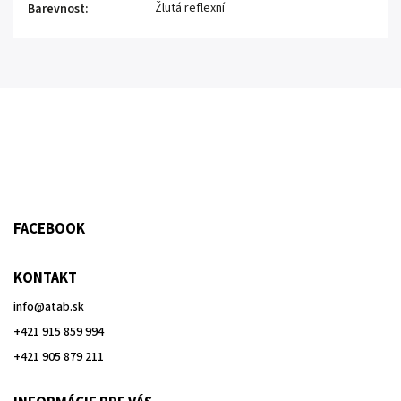
Žlutá reflexní
Barevnost
:
FACEBOOK
KONTAKT
info
@
atab.sk
+421 915 859 994
+421 905 879 211