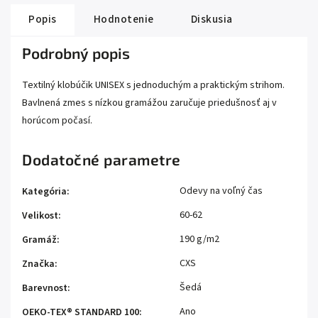
Popis
Hodnotenie
Diskusia
Podrobný popis
Textilný klobúčik UNISEX s jednoduchým a praktickým strihom.
Bavlnená zmes s nízkou gramážou zaručuje priedušnosť aj v
horúcom počasí.
Dodatočné parametre
Odevy na voľný čas
Kategória
:
60-62
Velikost
:
190 g/m2
Gramáž
:
CXS
Značka
:
Šedá
Barevnost
:
Ano
OEKO-TEX® STANDARD 100
: