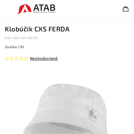
Klobúčik CXS FERDA
Kód:
1820-003-000-00
Značka:
CXS
Neohodnotené