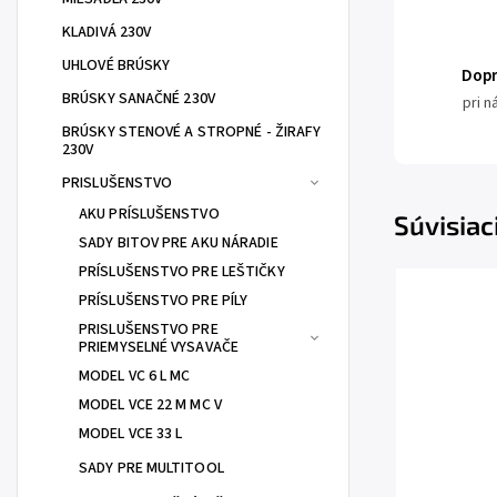
KLADIVÁ 230V
UHLOVÉ BRÚSKY
Dop
BRÚSKY SANAČNÉ 230V
pri 
BRÚSKY STENOVÉ A STROPNÉ - ŽIRAFY
230V
PRISLUŠENSTVO
AKU PRÍSLUŠENSTVO
Súvisiac
SADY BITOV PRE AKU NÁRADIE
PRÍSLUŠENSTVO PRE LEŠTIČKY
PRÍSLUŠENSTVO PRE PÍLY
PRISLUŠENSTVO PRE
PRIEMYSELNÉ VYSAVAČE
MODEL VC 6 L MC
MODEL VCE 22 M MC V
MODEL VCE 33 L
SADY PRE MULTITOOL