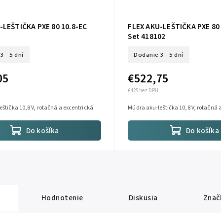
-LEŠTIČKA PXE 80 10.8-EC
FLEX AKU-LEŠTIČKA PXE 80 
Set 418102
3 - 5 dní
Dodanie 3 - 5 dní
05
€522,75
€425 bez DPH
štička 10,8 V, rotačná a excentrická
Múdra aku-leštička 10,8 V, rotačná 
Do košíka
Do košíka
Hodnotenie
Diskusia
Znač