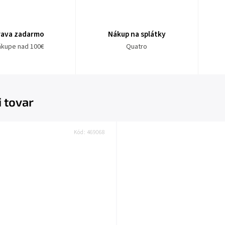
rava zadarmo
Nákup na splátky
nákupe nad 100€
Quatro
i tovar
Kód:
469068