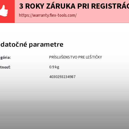
3 ROKY ZÁRUKA PRI REGISTRÁC
https://warranty.flex-tools.com/
datočné parametre
PRÍSLUŠENSTVO PRE LEŠTIČKY
gória
:
0.9 kg
tnosť
:
4030293234987