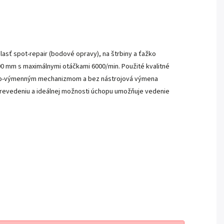
blasť spot-repair (bodové opravy), na štrbiny a ťažko
00 mm s maximálnymi otáčkami 6000/min.
Použité kvalitné
chlo-výmenným mechanizmom a bez nástrojová výmena
revedeniu a ideálnej možnosti úchopu umožňuje vedenie