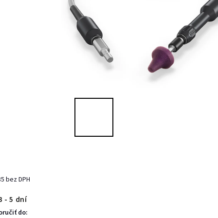
85 bez DPH
 - 5 dní
ručiť do: