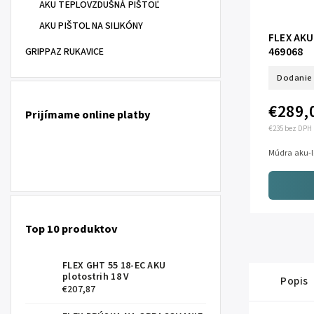
AKU TEPLOVZDUŠNÁ PIŠTOĽ
AKU PIŠTOL NA SILIKÓNY
FLEX AKU
469068
GRIPPAZ RUKAVICE
Dodanie 
€289,
Prijímame online platby
€235 bez DPH
Múdra aku-le
Top 10 produktov
FLEX GHT 55 18-EC AKU
plotostrih 18 V
Popis
€207,87