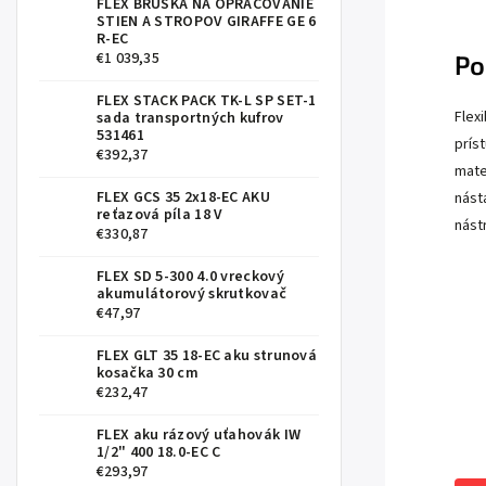
FLEX BRÚSKA NA OPRACOVANIE
STIEN A STROPOV GIRAFFE GE 6
R-EC
€1 039,35
Po
FLEX STACK PACK TK-L SP SET-1
Flex
sada transportných kufrov
531461
prís
€392,37
mate
FLEX GCS 35 2x18-EC AKU
nást
reťazová píla 18 V
nást
€330,87
FLEX SD 5-300 4.0 vreckový
akumulátorový skrutkovač
€47,97
FLEX GLT 35 18-EC aku strunová
kosačka 30 cm
€232,47
FLEX aku rázový uťahovák IW
1/2" 400 18.0-EC C
€293,97