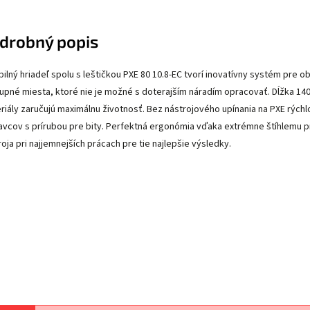
drobný popis
ibilný hriadeľ spolu s leštičkou PXE 80 10.8-EC tvorí inovatívny systém pre o
tupné miesta, ktoré nie je možné s doterajším náradím opracovať.
Dĺžka 14
riály zaručujú maximálnu životnosť.
Bez nástrojového upínania na PXE rý
avcov s prírubou pre bity.
Perfektná ergonómia vďaka extrémne štíhlemu p
roja pri najjemnejších prácach pre tie najlepšie výsledky.