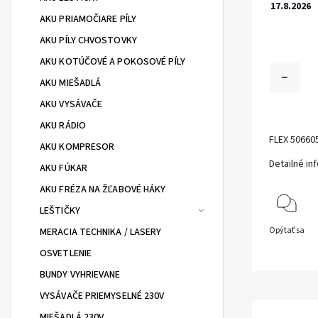
17.8.2026
AKU PRIAMOČIARE PÍLY
AKU PÍLY CHVOSTOVKY
AKU KOTÚČOVÉ A POKOSOVÉ PÍLY
AKU MIEŠADLÁ
AKU VYSÁVAČE
AKU RÁDIO
FLEX 506605
AKU KOMPRESOR
Detailné in
AKU FÚKAR
AKU FRÉZA NA ŽĽABOVÉ HÁKY
LEŠTIČKY
Opýtať sa
MERACIA TECHNIKA / LASERY
OSVETLENIE
BUNDY VYHRIEVANE
VYSÁVAČE PRIEMYSELNÉ 230V
MIEŠADLÁ 230V