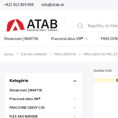
+421 915 859 994
info@atab.sk
Showroom | MARTIN
Pracovná obuv VM®
PRACOVNÉ
Domov
/
FLEX AKU NARADIE
/
PRISLUŠENSTVO
/
PRÍSLUŠENSTVO PRE LEŠ
Značka:
FLEX
N
Kategórie
Showroom | MARTIN
Pracovná obuv VM®
PRACOVNÉ ODEVY CXS
FLEX AKU NARADIE