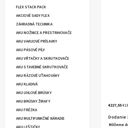
FLEX STACK PACK
AKCIOVÉ SADY FLEX
ZÁHRADNÁ TECHNIKA
AKU NOŽNICE A PRESTRIHOVAČE
AKU VAKUOVÉ PRÍSAVKY
AKU PÁSOVÉ PÍLY
AKU VŔTAČKY A SKRUTKOVAČE
AKU STAVEBNÉ SKRUTKOVAČE
AKU RÁZOVÉ UŤAHOVÁKY
AKU KLADIVÁ
AKU UHLOVÉ BRÚSKY
AKU BRÚSKY ŽIRAFY
€227,55
€1
AKU FRÉZKA
Dodanie 3
AKU MULTIFUNKČNÉ NÁRADIE
Môžeme do
AKU LEŠTIČKY