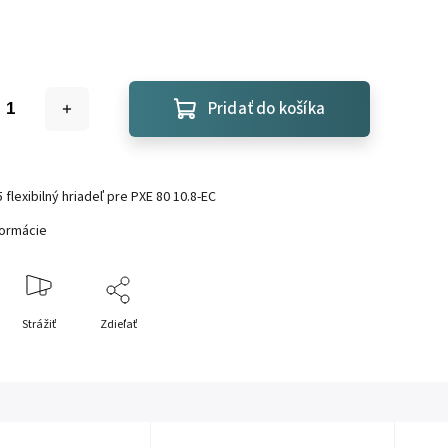
Pridať do košíka
 f
lexibilný hriadeľ pre PXE 80 10.8-EC
formácie
Strážiť
Zdieľať