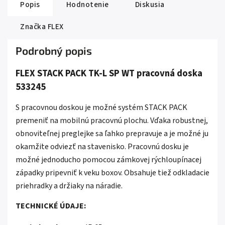
Popis
Hodnotenie
Diskusia
Značka
FLEX
Podrobný popis
FLEX STACK PACK TK-L SP WT pracovná doska
533245
S pracovnou doskou je možné systém STACK PACK
premeniť na mobilnú pracovnú plochu. Vďaka robustnej,
obnoviteľnej preglejke sa ľahko prepravuje a je možné ju
okamžite odviezť na stavenisko. Pracovnú dosku je
možné jednoducho pomocou zámkovej rýchloupínacej
západky pripevniť k veku boxov. Obsahuje tiež odkladacie
priehradky a držiaky na náradie.
TECHNICKÉ ÚDAJE: