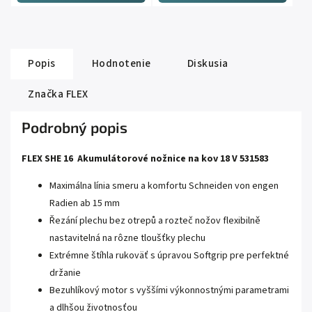
Popis
Hodnotenie
Diskusia
Značka
FLEX
Podrobný popis
FLEX SHE 16 Akumulátorové nožnice na kov 18 V 531583
Maximálna línia smeru a komfortu Schneiden von engen
Radien ab 15 mm
Řezání plechu bez otrepů a rozteč nožov flexibilně
nastavitelná na rôzne tloušťky plechu
Extrémne štíhla rukoväť s úpravou Softgrip pre perfektné
držanie
Bezuhlíkový motor s vyššími výkonnostnými parametrami
a dlhšou životnosťou