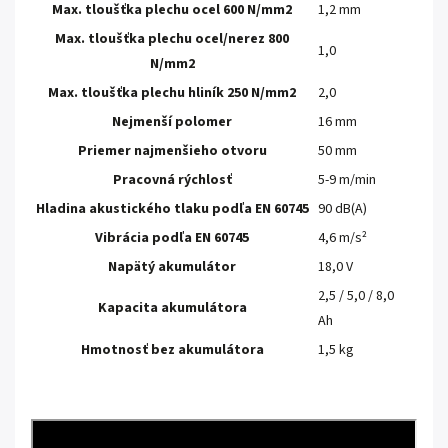
Max.
tloušťka plechu ocel 600 N/mm2
1,2 mm
Max.
tloušťka plechu ocel/nerez 800
1,0
N/mm2
Max.
tloušťka plechu hliník 250 N/mm2
2,0
Nejmenší polomer
16 mm
Priemer najmenšieho otvoru
50 mm
Pracovná rýchlosť
5-9 m/min
Hladina akustického tlaku podľa EN 60745
90 dB(A)
Vibrácia podľa EN 60745
4,6 m/s²
Napätý akumulátor
18,0 V
2,5 / 5,0 / 8,0
Kapacita akumulátora
Ah
Hmotnosť bez akumulátora
1,5 kg