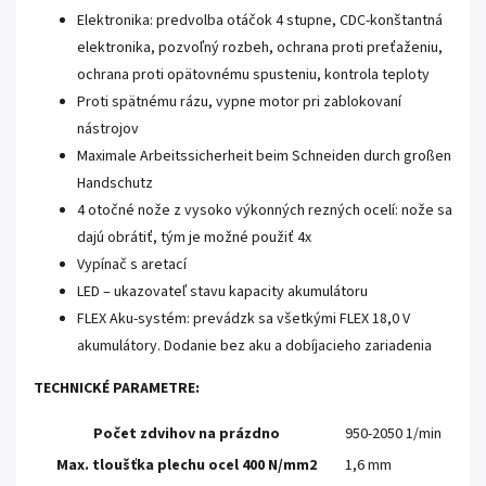
Elektronika: predvolba otáčok 4 stupne, CDC-konštantná
elektronika, pozvoľný rozbeh, ochrana proti preťaženiu,
ochrana proti opätovnému spusteniu, kontrola teploty
Proti spätnému rázu, vypne motor pri zablokovaní
nástrojov
Maximale Arbeitssicherheit beim Schneiden durch großen
Handschutz
4 otočné nože z vysoko výkonných rezných ocelí: nože sa
dajú obrátiť, tým je možné použiť 4x
Vypínač s aretací
LED – ukazovateľ stavu kapacity akumulátoru
FLEX Aku-systém: prevádzk sa všetkými FLEX 18,0 V
akumulátory.
Dodanie bez aku a dobíjacieho zariadenia
TECHNICKÉ PARAMETRE:
Počet zdvihov na prázdno
950-2050 1/min
Max.
tloušťka plechu ocel 400 N/mm2
1,6 mm