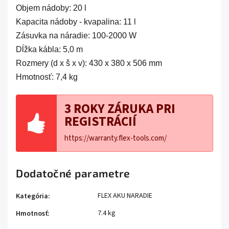
Objem nádoby: 20 l
Kapacita nádoby - kvapalina: 11 l
Zásuvka na náradie: 100-2000 W
Dĺžka kábla: 5,0 m
Rozmery (d x š x v): 430 x 380 x 506 mm
Hmotnosť: 7,4 kg
3 ROKY ZÁRUKA PRI
REGISTRÁCIÍ
https://warranty.flex-tools.com/
Dodatočné parametre
FLEX AKU NARADIE
Kategória
:
7.4 kg
Hmotnosť
: