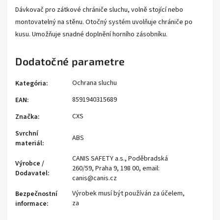
Dávkovač pro zátkové chrániče sluchu, volně stojící nebo
montovatelný na stěnu. Otočný systém uvolňuje chrániče po
kusu. Umožňuje snadné doplnění horního zásobníku.
Dodatočné parametre
Ochrana sluchu
Kategória
:
8591940315689
EAN
:
CXS
Značka
:
Svrchní
ABS
materiál
:
CANIS SAFETY a.s., Poděbradská
Výrobce /
260/59, Praha 9, 198 00, email:
Dodavatel
:
canis@canis.cz
Výrobek musí být používán za účelem,
Bezpečnostní
za
informace
: