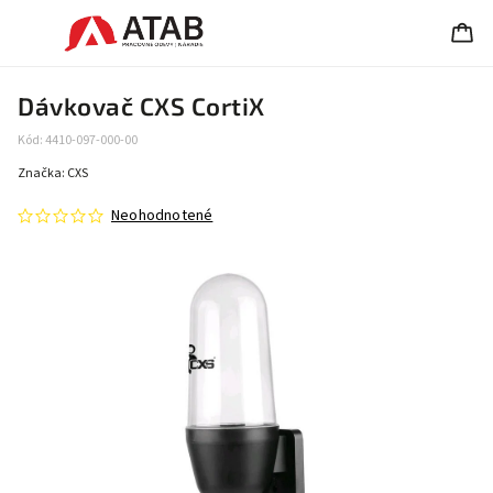
Dávkovač CXS CortiX
Kód:
4410-097-000-00
Značka:
CXS
Neohodnotené