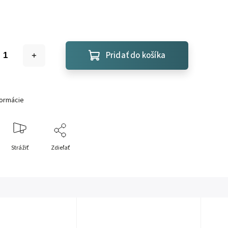
Pridať do košíka
formácie
Strážiť
Zdieľať