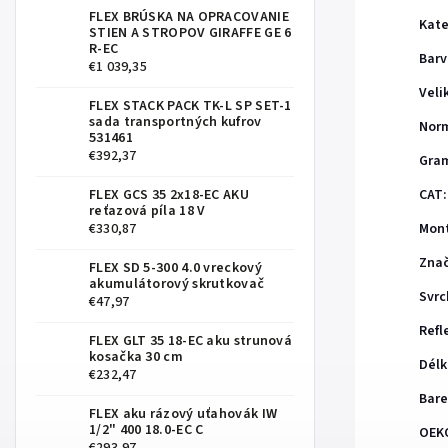
FLEX BRÚSKA NA OPRACOVANIE
Kate
STIEN A STROPOV GIRAFFE GE 6
R-EC
Barv
€1 039,35
Veli
FLEX STACK PACK TK-L SP SET-1
sada transportných kufrov
Nor
531461
€392,37
Gra
FLEX GCS 35 2x18-EC AKU
CAT
:
reťazová píla 18 V
€330,87
Mont
Zna
FLEX SD 5-300 4.0 vreckový
akumulátorový skrutkovač
Svrc
€47,97
Refl
FLEX GLT 35 18-EC aku strunová
kosačka 30 cm
Délk
€232,47
Bare
FLEX aku rázový uťahovák IW
1/2" 400 18.0-EC C
OEK
€293,97