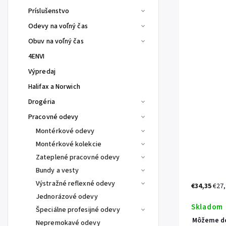
Príslušenstvo
Odevy na voľný čas
Obuv na voľný čas
4ENVI
Výpredaj
Halifax a Norwich
Drogéria
Pracovné odevy
Montérkové odevy
Montérkové kolekcie
Zateplené pracovné odevy
Bundy a vesty
Výstražné reflexné odevy
€34,35
€27
Jednorázové odevy
Skladom
Špeciálne profesijné odevy
Môžeme do
Nepremokavé odevy