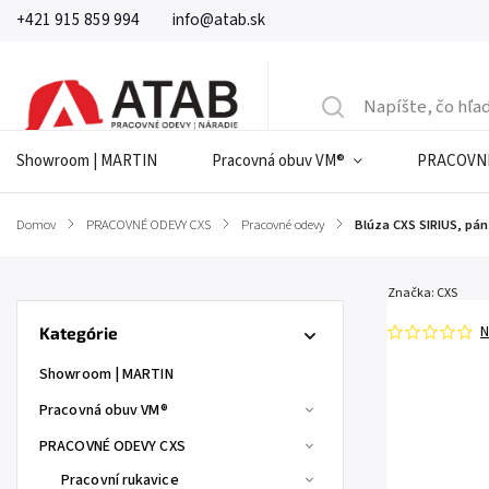
+421 915 859 994
info@atab.sk
Showroom | MARTIN
Pracovná obuv VM®
PRACOVNÉ
Domov
/
PRACOVNÉ ODEVY CXS
/
Pracovné odevy
/
Blúza CXS SIRIUS, pá
Značka:
CXS
N
Kategórie
Showroom | MARTIN
Pracovná obuv VM®
PRACOVNÉ ODEVY CXS
Pracovní rukavice