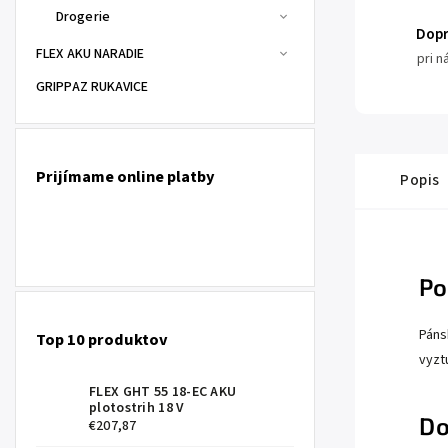
Drogerie
Dop
FLEX AKU NARADIE
pri 
GRIPPAZ RUKAVICE
Prijímame online platby
Popis
Po
Páns
Top 10 produktov
vyzt
FLEX GHT 55 18-EC AKU
plotostrih 18 V
Do
€207,87