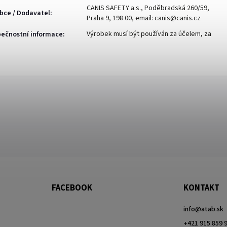
CANIS SAFETY a.s., Poděbradská 260/59,
bce / Dodavatel
:
Praha 9, 198 00, email: canis@canis.cz
Výrobek musí být používán za účelem, za
ečnostní informace
:
FACEBOOK
KONTAKT
info
@
atab.sk
+421 915 859 