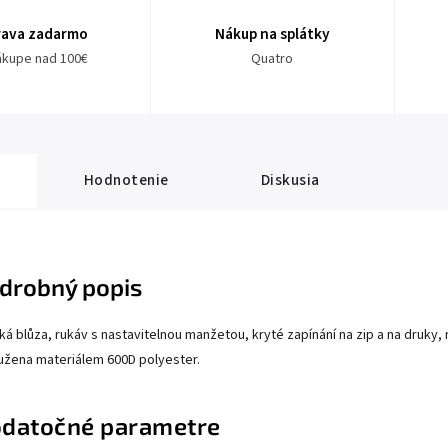
rava zadarmo
Nákup na splátky
nákupe nad 100€
Quatro
Hodnotenie
Diskusia
drobný popis
ká blůza, rukáv s nastavitelnou manžetou, kryté zapínání na zip a na druky,
užena materiálem 600D polyester.
datočné parametre