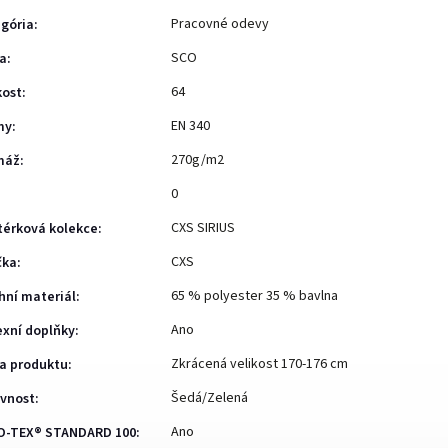
Pracovné odevy
gória
:
SCO
a
:
64
kost
:
EN 340
my
:
270g/m2
máž
:
0
CXS SIRIUS
érková kolekce
:
CXS
čka
:
65 % polyester 35 % bavlna
hní materiál
:
Ano
exní doplňky
:
Zkrácená velikost 170-176 cm
a produktu
:
Šedá/Zelená
vnost
:
Ano
O-TEX® STANDARD 100
: