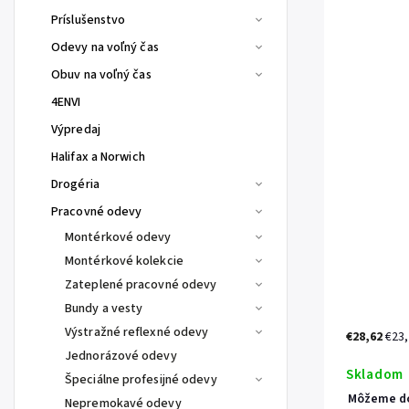
Príslušenstvo
Odevy na voľný čas
Obuv na voľný čas
4ENVI
Výpredaj
Halifax a Norwich
Drogéria
Pracovné odevy
Montérkové odevy
Montérkové kolekcie
Zateplené pracovné odevy
Bundy a vesty
Výstražné reflexné odevy
€28,62
€23
Jednorázové odevy
Skladom
Špeciálne profesijné odevy
Môžeme do
Nepremokavé odevy