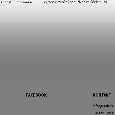
Výrobek musí být používán za účelem, za
ečnostní informace
:
FACEBOOK
KONTAKT
info
@
atab.sk
+421 915 859 