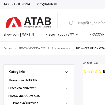
+421 915 859 994
info@atab.sk
Showroom | MARTIN
Pracovná obuv VM®
PRACOVNÉ
Domov
/
PRACOVNÉ ODEVY CXS
/
Pracovné odevy
/
Blúza CXS ORION OTA
Značka:
CXS
N
Kategórie
Showroom | MARTIN
Pracovná obuv VM®
PRACOVNÉ ODEVY CXS
Pracovní rukavice