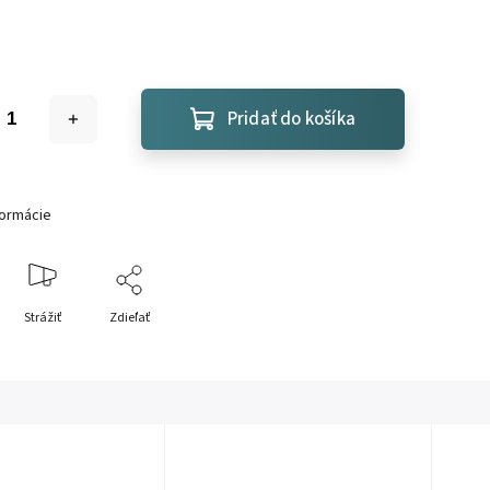
Pridať do košíka
formácie
Strážiť
Zdieľať