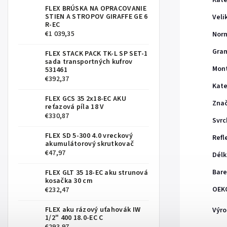
Kate
FLEX BRÚSKA NA OPRACOVANIE
STIEN A STROPOV GIRAFFE GE 6
Veli
R-EC
€1 039,35
Nor
Gra
FLEX STACK PACK TK-L SP SET-1
sada transportných kufrov
Mont
531461
€392,37
Kate
FLEX GCS 35 2x18-EC AKU
Zna
reťazová píla 18 V
€330,87
Svrc
FLEX SD 5-300 4.0 vreckový
Refl
akumulátorový skrutkovač
€47,97
Délk
Bare
FLEX GLT 35 18-EC aku strunová
kosačka 30 cm
OEK
€232,47
FLEX aku rázový uťahovák IW
Výro
1/2" 400 18.0-EC C
€293,97