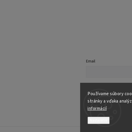
Email
Vložením e-mailu súhlasí
podmienkami ochrany osob
Používame súbory cook
stránky a vďaka analýz
Prihlásiť sa
informácií
Nastavenie