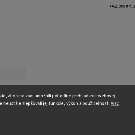
+421 905 879 
te s
ných údajov
ie, aby sme vám umožnili pohodlné prehliadanie webovej
e neustále zlepšovali jej funkcie, výkon a použiteľnosť.
Viac