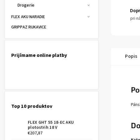
Drogerie
Dop
FLEX AKU NARADIE
pri 
GRIPPAZ RUKAVICE
Prijímame online platby
Popis
Po
Páns
Top 10 produktov
FLEX GHT 55 18-EC AKU
Do
plotostrih 18 V
€207,87