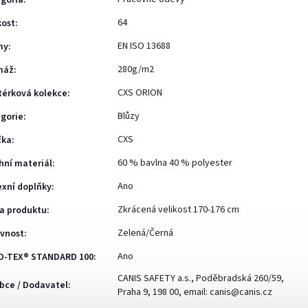
gória
:
64
kost
:
EN ISO 13688
my
:
280g/m2
máž
:
CXS ORION
érková kolekce
:
Blůzy
gorie
:
CXS
čka
:
60 % bavlna 40 % polyester
hní materiál
:
Ano
exní doplňky
:
Zkrácená velikost 170-176 cm
a produktu
:
Zelená/Černá
vnost
:
Ano
O-TEX® STANDARD 100
:
CANIS SAFETY a.s., Poděbradská 260/59,
bce / Dodavatel
:
Praha 9, 198 00, email: canis@canis.cz