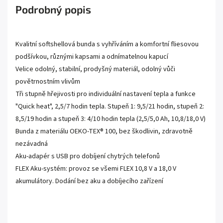
Podrobný popis
Kvalitní softshellová bunda s vyhříváním a komfortní fliesovou
podšívkou, různými kapsami a odnímatelnou kapucí
Velice odolný, stabilní, prodyšný materiál, odolný vůči
povětrnostním vlivům
Tři stupně hřejivosti pro individuální nastavení tepla a funkce
"Quick heat", 2,5/7 hodin tepla. Stupeň 1: 9,5/21 hodin, stupeň 2:
8,5/19 hodin a stupeň 3: 4/10 hodin tepla (2,5/5,0 Ah, 10,8/18,0 V)
Bunda z materiálu OEKO-TEX® 100, bez škodlivin, zdravotně
nezávadná
Aku-adapér s USB pro dobíjení chytrých telefonů
FLEX Aku-systém: provoz se všemi FLEX 10,8 V a 18,0 V
akumulátory. Dodání bez aku a dobíjecího zařízení