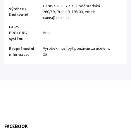
CANIS SAFETY a.s., Poděbradská
Výrobce /
260/59, Praha 9, 198 00, email:
Dodavatel
:
canis@canis.cz
EASY-
Ano
PROLONG
systém
:
Výrobek musí být používán za účelem,
Bezpečnostní
za
informace
:
FACEBOOK