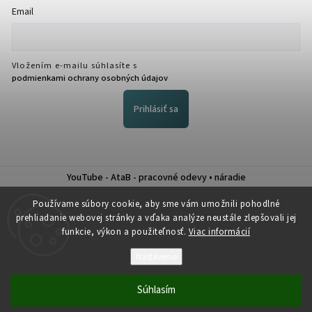
Email
Vložením e-mailu súhlasíte s
podmienkami ochrany osobných údajov
Prihlásiť sa
YouTube - AtaB - pracovné odevy • náradie
Nákup na splátky QUATRO
Používame súbory cookie, aby sme vám umožnili pohodlné
prehliadanie webovej stránky a vďaka analýze neustále zlepšovali jej
funkcie, výkon a použiteľnosť.
Viac informácií
Nastavenie
Copyright 2026
Atab
. Všetky práva vyhradené.
Súhlasím
Vytvořil
Shoptet
| Design
Shoptak.cz