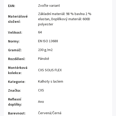
Zvoľte variant
EAN
:
Základní materiál: 98 % bavlna 2 %
Materiálové
elastan, Doplňkový materiál: 600D
složení
:
polyester
64
Velikost
:
EN ISO 13688
Normy
:
230 g/m2
Gramáž
:
Pánské
Rozdělení
:
Montérková
CXS SOLIS FLEX
kolekce
:
Kalhoty s laclem
Kategorie
:
CXS
Značka
:
Reflexní
Ano
doplňky
:
Červená/Černá
Barevnost
: