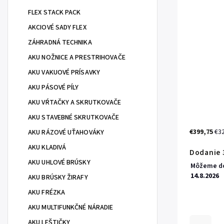
FLEX STACK PACK
AKCIOVÉ SADY FLEX
ZÁHRADNÁ TECHNIKA
AKU NOŽNICE A PRESTRIHOVAČE
AKU VAKUOVÉ PRÍSAVKY
AKU PÁSOVÉ PÍLY
AKU VŔTAČKY A SKRUTKOVAČE
AKU STAVEBNÉ SKRUTKOVAČE
€399,75
€3
AKU RÁZOVÉ UŤAHOVÁKY
AKU KLADIVÁ
Dodanie 3
AKU UHLOVÉ BRÚSKY
Môžeme do
14.8.2026
AKU BRÚSKY ŽIRAFY
AKU FRÉZKA
AKU MULTIFUNKČNÉ NÁRADIE
AKU LEŠTIČKY