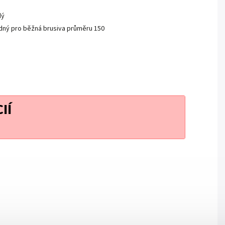
dý
hodný pro běžná brusiva průměru 150
IÍ