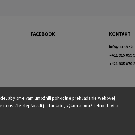
FACEBOOK
KONTAKT
info
@
atab.sk
+421 915 859 
+421 905 879 
ie, aby sme vám umožnili pohodlné prehliadanie webovej
e neustále zlepšovali jej funkcie, výkon a použiteľnosť.
Viac