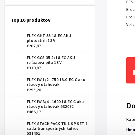
PES-
Brou
Brou
Top 10 produktov
Veli
FLEX GHT 55 18-EC AKU
plotostrih 18 V
€207,87
FLEX GCS 35 2x18-EC AKU
reťazová píla 18 V
€330,87
FLEX IW 1/2" 750 18.0-EC C aku
rázový uťahovák
€295,20
FLEX IW 3/4" 1600 18-EC C aku
Do
rázový uťahovák 532072
€466,17
Kate
FLEX STACK PACK TK-L SP SET-1
sada transportných kufrov
Hmo
531461