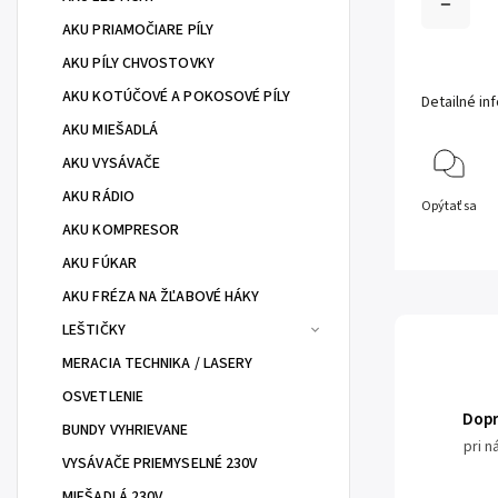
AKU PRIAMOČIARE PÍLY
AKU PÍLY CHVOSTOVKY
AKU KOTÚČOVÉ A POKOSOVÉ PÍLY
Detailné in
AKU MIEŠADLÁ
AKU VYSÁVAČE
AKU RÁDIO
Opýtať sa
AKU KOMPRESOR
AKU FÚKAR
AKU FRÉZA NA ŽĽABOVÉ HÁKY
LEŠTIČKY
MERACIA TECHNIKA / LASERY
OSVETLENIE
Dop
BUNDY VYHRIEVANE
pri 
VYSÁVAČE PRIEMYSELNÉ 230V
MIEŠADLÁ 230V