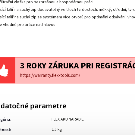
filtrační vložka pro bezprašnou a hospodárnou práci
sící talíř na suchý zip dodavatelný ve třech tvrdostech: měkký, střední, tvr
sící talíř na suchý zip se systémem více otvorů pro optimální odsávání, v
ce vhodné pro práce nad hlavou
3 ROKY ZÁRUKA PRI REGISTRÁC
https://warranty.flex-tools.com/
datočné parametre
FLEX AKU NARADIE
gória
:
2.5 kg
tnosť
: