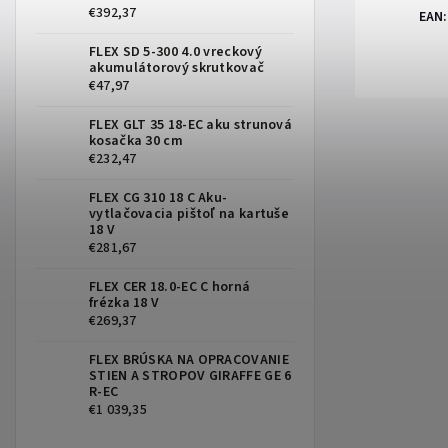
€392,37
EAN
:
FLEX SD 5-300 4.0 vreckový
akumulátorový skrutkovač
€47,97
FLEX GLT 35 18-EC aku strunová
kosačka 30 cm
€232,47
FLEX CG 310 18 C Aku-
vytlačovacia pištoľ na kartuše
18 V
€281,67
FLEX CER 18.0-EC C horná
frézka 18 V
€269,37
FLEX BRÚSKA NA OPRACOVANIE
STIEN A STROPOV GIRAFFE GE 6
R-EC
€1 039,35