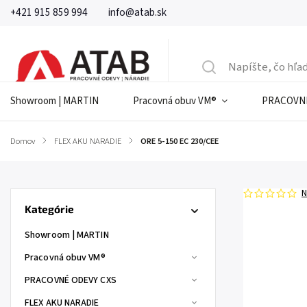
+421 915 859 994
info@atab.sk
Showroom | MARTIN
Pracovná obuv VM®
PRACOVNÉ
Domov
/
FLEX AKU NARADIE
/
ORE 5-150 EC 230/CEE
N
Kategórie
Showroom | MARTIN
Pracovná obuv VM®
PRACOVNÉ ODEVY CXS
FLEX AKU NARADIE