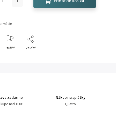
Pridať do košíka
formácie
Strážiť
Zdieľať
rava zadarmo
Nákup na splátky
nákupe nad 100€
Quatro