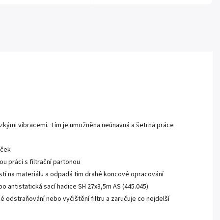
ízkými vibracemi. Tím je umožněna neúnavná a šetrná práce
áček
 práci s filtrační partonou
stí na materiálu a odpadá tím drahé koncové opracování
o antistatická sací hadice SH 27x3,5m AS (445.045)
 odstraňování nebo vyčištění filtru a zaručuje co nejdelší