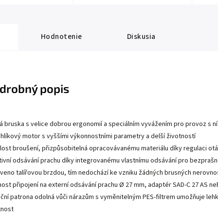
Hodnotenie
Diskusia
drobný popis
á bruska s velice dobrou ergonomií a speciálním vyvážením pro provoz s n
hlíkový motor s vyššími výkonnostními parametry a delší životností
lost broušení, přizpůsobitelná opracovávanému materiálu díky regulaci ot
tivní odsávání prachu díky integrovanému vlastnímu odsávání pro bezprašnou
veno talířovou brzdou, tím nedochází ke vzniku žádných brusných nerovno
ost připojení na externí odsávání prachu Ø 27 mm, adaptér SAD-C 27 AS neb
rační patrona odolná vůči nárazům s vyměnitelným PES-filtrem umožňuje lehké
tnost