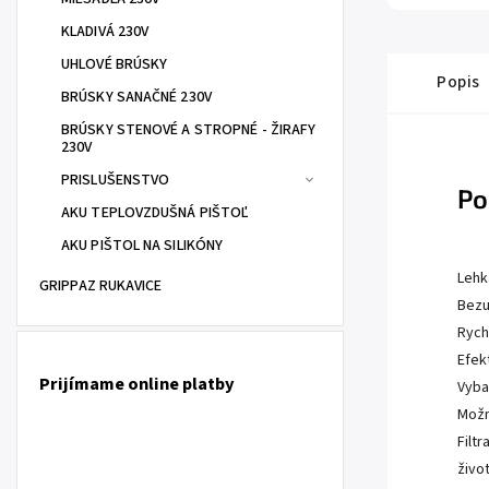
KLADIVÁ 230V
UHLOVÉ BRÚSKY
Popis
BRÚSKY SANAČNÉ 230V
BRÚSKY STENOVÉ A STROPNÉ - ŽIRAFY
230V
PRISLUŠENSTVO
Po
AKU TEPLOVZDUŠNÁ PIŠTOĽ
AKU PIŠTOL NA SILIKÓNY
Lehk
GRIPPAZ RUKAVICE
Bezu
Rych
Efek
Prijímame online platby
Vyba
Možn
Filt
živo